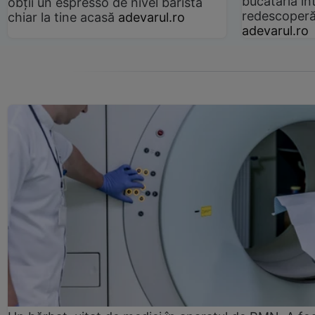
bucătăria înt
obții un espresso de nivel barista
redescoperă 
chiar la tine acasă
adevarul.ro
adevarul.ro