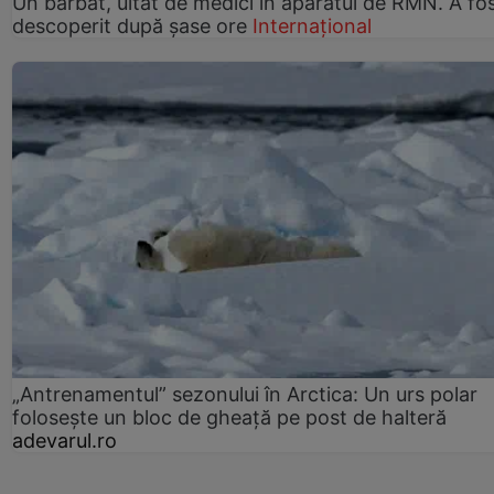
Un bărbat, uitat de medici în aparatul de RMN. A fo
descoperit după șase ore
Internațional
„Antrenamentul” sezonului în Arctica: Un urs polar
folosește un bloc de gheață pe post de halteră
adevarul.ro