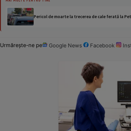
Pericol de moarte la trecerea de cale ferată la Pet
Urmărește-ne pe
Google News
Facebook
In