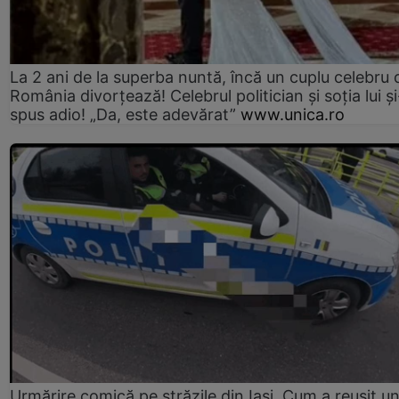
La 2 ani de la superba nuntă, încă un cuplu celebru 
România divorțează! Celebrul politician și soția lui ș
spus adio! „Da, este adevărat”
www.unica.ro
Urmărire comică pe străzile din Iași. Cum a reușit u