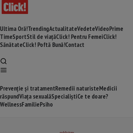
Ultima Oră!
Trending
Actualitate
Vedete
Video
Prime
Time
Sport
Stil de viață
Click! Pentru Femei
Click!
Sănătate
Click! Poftă Bună!
Contact
Prevenție și tratament
Remedii naturiste
Medicii
răspund
Viața sexuală
Specialiști
Ce te doare?
Wellness
Familie
Psiho