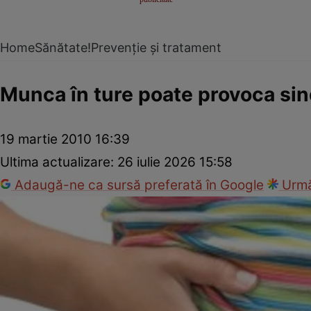
Home
Sănătate!
Prevenție și tratament
Munca în ture poate provoca sind
19 martie 2010 16:39
Ultima actualizare:
26 iulie 2026 15:58
Adaugă-ne ca sursă preferată în Google
Urmă