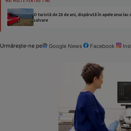
MAI MULTE PENTRU TINE
O turistă de 28 de ani, dispărută în apele unui lac 
salvare
Urmărește-ne pe
Google News
Facebook
In