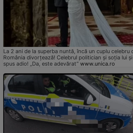
La 2 ani de la superba nuntă, încă un cuplu celebru 
România divorțează! Celebrul politician și soția lui ș
spus adio! „Da, este adevărat”
www.unica.ro