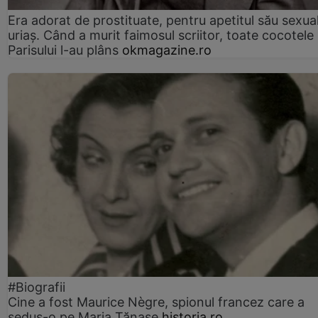
Era adorat de prostituate, pentru apetitul său sexua
uriaș. Când a murit faimosul scriitor, toate cocotele
Parisului l-au plâns
okmagazine.ro
#Biografii
Cine a fost Maurice Nègre, spionul francez care a
sedus-o pe Maria Tănase
historia.ro