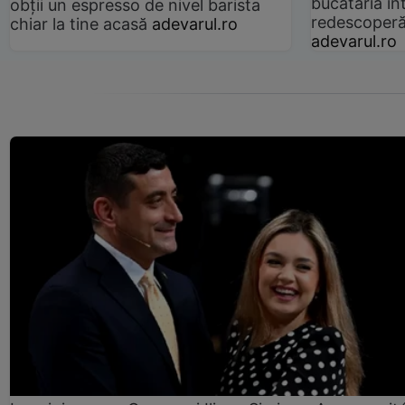
bucătăria înt
obții un espresso de nivel barista
redescoperă 
chiar la tine acasă
adevarul.ro
adevarul.ro