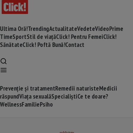
Ultima Oră!
Trending
Actualitate
Vedete
Video
Prime
Time
Sport
Stil de viață
Click! Pentru Femei
Click!
Sănătate
Click! Poftă Bună!
Contact
Prevenție și tratament
Remedii naturiste
Medicii
răspund
Viața sexuală
Specialiști
Ce te doare?
Wellness
Familie
Psiho