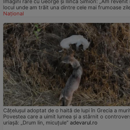
Imagini rare cu George și Ilinca Simion: „Am revenit 
locul unde am trăit una dintre cele mai frumoase zil
Național
Cățelușul adoptat de o haită de lupi în Grecia a muri
Povestea care a uimit lumea și a stârnit o controver
uriașă: „Drum lin, micuțule”
adevarul.ro