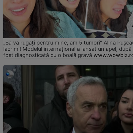
„Să vă rugați pentru mine, am 5 tumori” Alina Pușcău
lacrimi! Modelul internațional a lansat un apel, după
fost diagnosticată cu o boală gravă
www.wowbiz.r