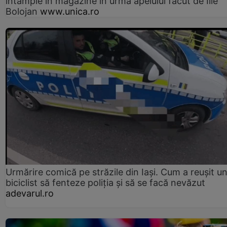
întâmple în magazine în urma apelului făcut de Ilie
Bolojan
www.unica.ro
Urmărire comică pe străzile din Iași. Cum a reușit u
biciclist să fenteze poliția și să se facă nevăzut
adevarul.ro