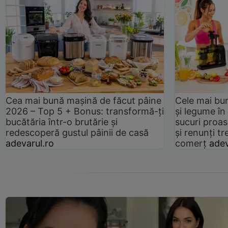
Cea mai bună mașină de făcut pâine
Cele mai bu
2026 – Top 5 + Bonus: transformă-ți
și legume în
bucătăria într-o brutărie și
sucuri proas
redescoperă gustul pâinii de casă
și renunți tr
adevarul.ro
comerț
adev