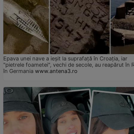
Epava unei nave a ieșit la suprafață în Croația, iar
"pietrele foametei", vechi de secole, au reapărut în R
în Germania
www.antena3.ro