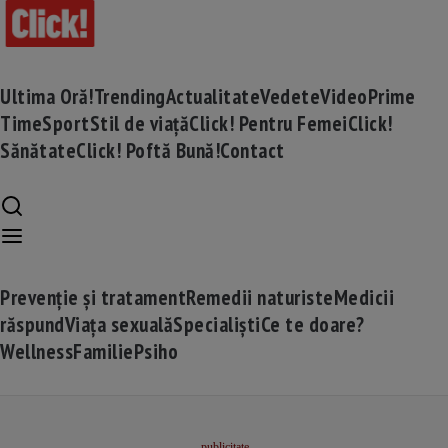
Ultima Oră!
Trending
Actualitate
Vedete
Video
Prime
Time
Sport
Stil de viață
Click! Pentru Femei
Click!
Sănătate
Click! Poftă Bună!
Contact
Prevenție și tratament
Remedii naturiste
Medicii
răspund
Viața sexuală
Specialiști
Ce te doare?
Wellness
Familie
Psiho