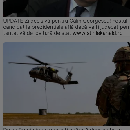
UPDATE Zi decisivă pentru Călin Georgescu! Fostul
candidat la prezidențiale află dacă va fi judecat pen
tentativă de lovitură de stat
www.stirilekanald.ro
De ce România nu poate fi apărată doar cu baze