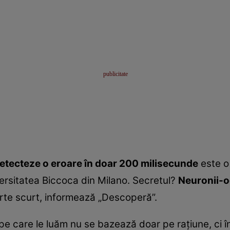
etecteze o eroare în doar 200 milisecunde
este o
iversitatea Biccoca din Milano. Secretul?
Neuronii-o
arte scurt, informează „Descoperă”.
le pe care le luăm nu se bazează doar pe raţiune, ci