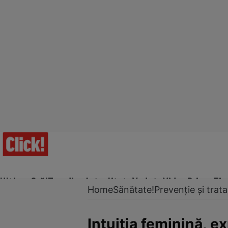
Ultima Oră!
Trending
Actualitate
Vedete
Video
Prime Ti
Home
Sănătate!
Prevenție și tra
Intuiţia feminină, ex