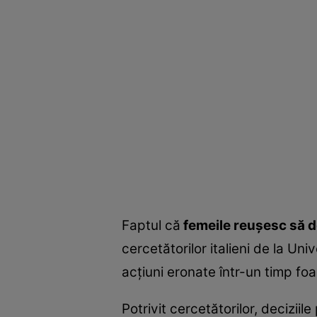
Faptul că
femeile reuşesc să d
cercetătorilor italieni de la Un
acţiuni eronate într-un timp fo
Potrivit cercetătorilor, decizii