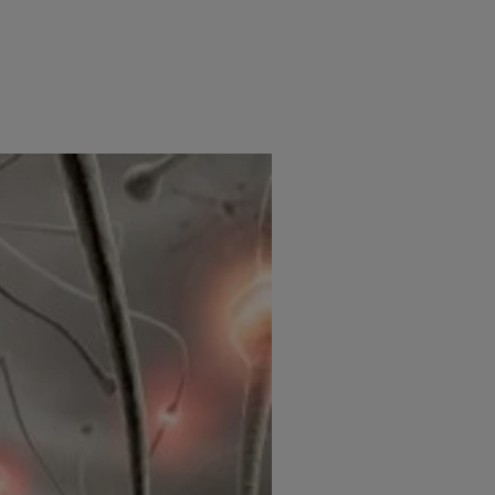
e
Psiho