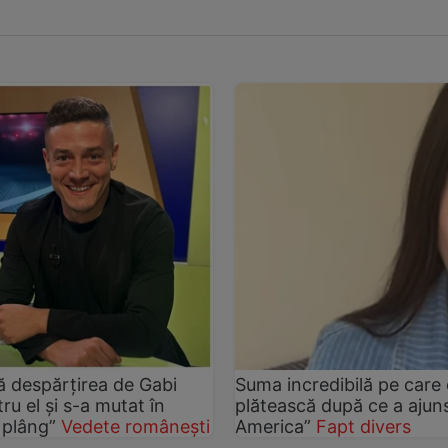
pă despărțirea de Gabi
Suma incredibilă pe care
ru el și s-a mutat în
plătească după ce a ajuns
 plâng”
Vedete românești
America”
Fapt divers