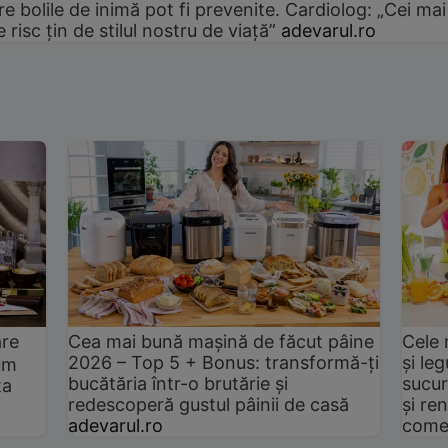
e bolile de inimă pot fi prevenite. Cardiolog: „Cei mai
e risc țin de stilul nostru de viață”
adevarul.ro
are
Cea mai bună mașină de făcut pâine
Cele 
2026 – Top 5 + Bonus: transformă-ți
și le
um
bucătăria într-o brutărie și
sucur
ta
redescoperă gustul pâinii de casă
și ren
adevarul.ro
come