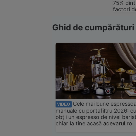
75% dintr
factori d
Ghid de cumpărături
Cele mai bune espresso
VIDEO
manuale cu portafiltru 2026: c
obții un espresso de nivel baris
chiar la tine acasă
adevarul.ro