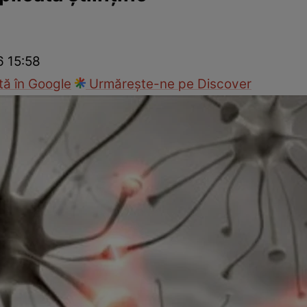
nd
Viața sexuală
Specialiști
Ce te doare?
Wellness
Famili
6 15:58
ă în Google
Urmărește-ne pe Discover