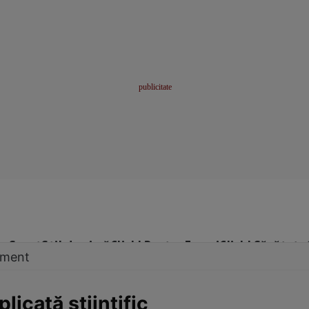
me
Sport
Stil de viață
Click! Pentru Femei
Click! Sănătate
tament
plicată ştiinţific