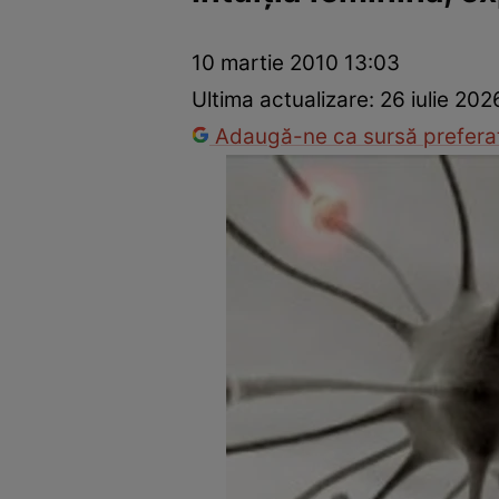
Prevenție și tratament
Remedii naturiste
Medicii răspu
10 martie 2010 13:03
Ultima actualizare:
26 iulie 202
Adaugă-ne ca sursă preferat