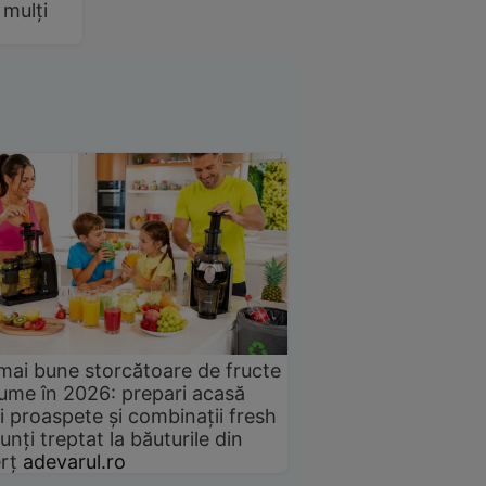
 mulți
mai bune storcătoare de fructe
gume în 2026: prepari acasă
i proaspete și combinații fresh
unți treptat la băuturile din
rț
adevarul.ro