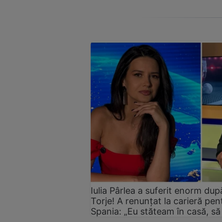
Iulia Pârlea a suferit enorm du
Torje! A renunțat la carieră pent
Spania: „Eu stăteam în casă, să