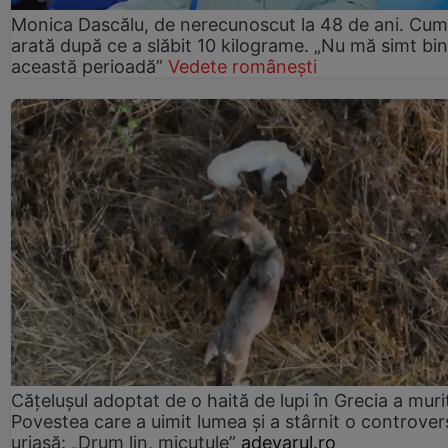
Monica Dascălu, de nerecunoscut la 48 de ani. Cum
arată după ce a slăbit 10 kilograme. „Nu mă simt bin
această perioadă”
Vedete românești
Cățelușul adoptat de o haită de lupi în Grecia a muri
Povestea care a uimit lumea și a stârnit o controver
uriașă: „Drum lin, micuțule”
adevarul.ro