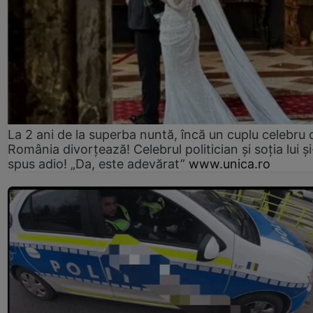
La 2 ani de la superba nuntă, încă un cuplu celebru 
România divorțează! Celebrul politician și soția lui ș
spus adio! „Da, este adevărat”
www.unica.ro