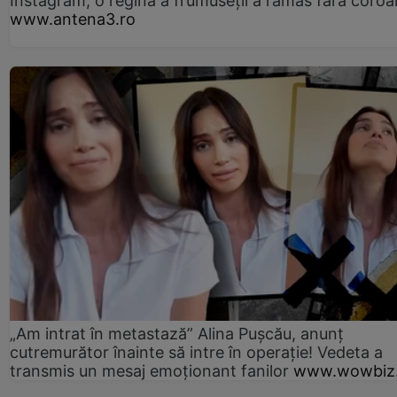
Instagram, o regină a frumuseții a rămas fără coro
www.antena3.ro
„Am intrat în metastază” Alina Pușcău, anunț
cutremurător înainte să intre în operație! Vedeta a
transmis un mesaj emoționant fanilor
www.wowbiz.