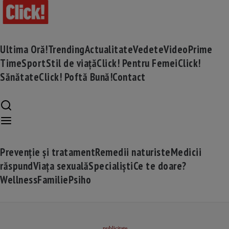
Ultima Oră!
Trending
Actualitate
Vedete
Video
Prime
Time
Sport
Stil de viață
Click! Pentru Femei
Click!
Sănătate
Click! Poftă Bună!
Contact
Prevenție și tratament
Remedii naturiste
Medicii
răspund
Viața sexuală
Specialiști
Ce te doare?
Wellness
Familie
Psiho