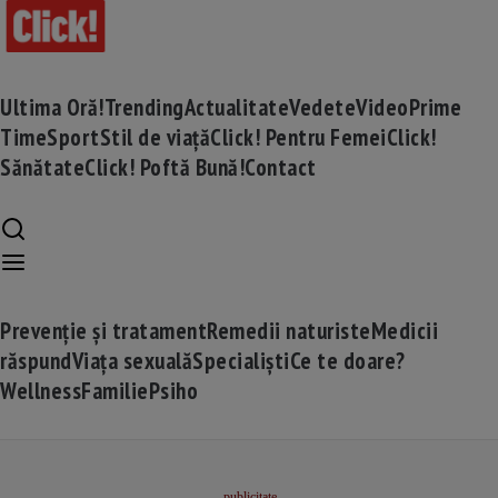
Ultima Oră!
Trending
Actualitate
Vedete
Video
Prime
Time
Sport
Stil de viață
Click! Pentru Femei
Click!
Sănătate
Click! Poftă Bună!
Contact
Prevenție și tratament
Remedii naturiste
Medicii
răspund
Viața sexuală
Specialiști
Ce te doare?
Wellness
Familie
Psiho