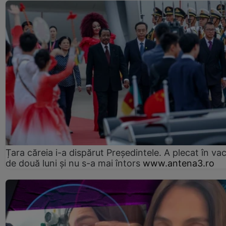
Țara căreia i-a dispărut Președintele. A plecat în va
de două luni și nu s-a mai întors
www.antena3.ro