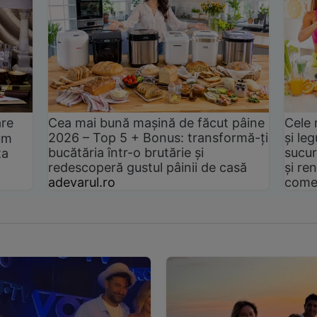
are
Cea mai bună mașină de făcut pâine
Cele 
2026 – Top 5 + Bonus: transformă-ți
și le
um
bucătăria într-o brutărie și
sucur
ta
redescoperă gustul pâinii de casă
și ren
adevarul.ro
come