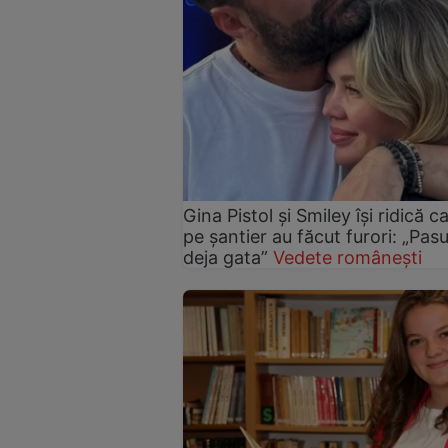
Gina Pistol și Smiley își ridică c
pe șantier au făcut furori: „Pas
deja gata”
Vedete românești