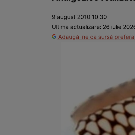
Prevenție și tratament
Remedii naturiste
Medicii răspu
9 august 2010 10:30
Ultima actualizare:
26 iulie 202
Adaugă-ne ca sursă preferat