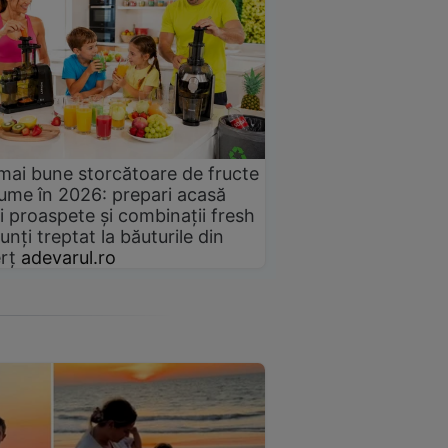
mai bune storcătoare de fructe
gume în 2026: prepari acasă
i proaspete și combinații fresh
unți treptat la băuturile din
rț
adevarul.ro