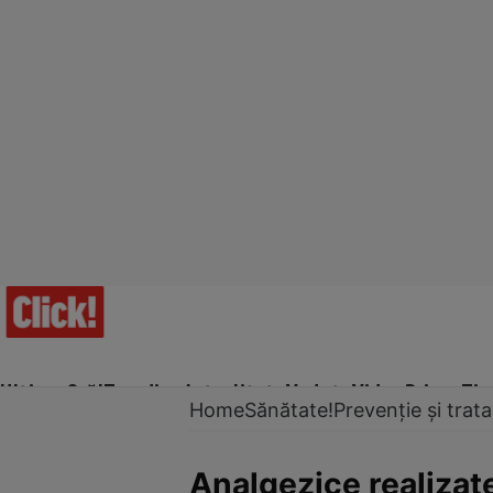
Ultima Oră!
Trending
Actualitate
Vedete
Video
Prime Ti
Home
Sănătate!
Prevenție și tra
Analgezice realizat