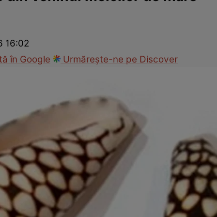
nd
Viața sexuală
Specialiști
Ce te doare?
Wellness
Famili
6 16:02
ă în Google
Urmărește-ne pe Discover