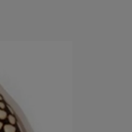
e
Psiho