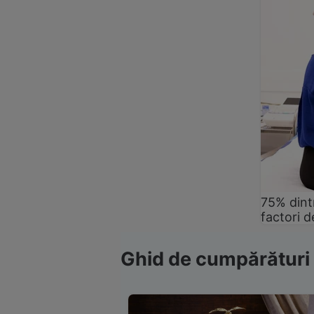
75% dintr
factori d
Ghid de cumpărături