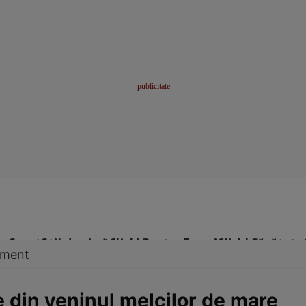
me
Sport
Stil de viață
Click! Pentru Femei
Click! Sănătate
tament
e din veninul melcilor de mare