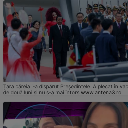
Țara căreia i-a dispărut Președintele. A plecat în va
de două luni și nu s-a mai întors
www.antena3.ro