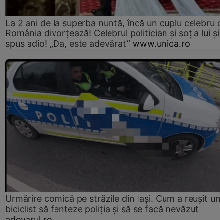
La 2 ani de la superba nuntă, încă un cuplu celebru 
România divorțează! Celebrul politician și soția lui ș
spus adio! „Da, este adevărat”
www.unica.ro
Urmărire comică pe străzile din Iași. Cum a reușit u
biciclist să fenteze poliția și să se facă nevăzut
adevarul.ro