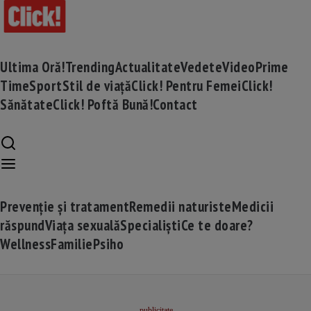
Ultima Oră!
Trending
Actualitate
Vedete
Video
Prime
Time
Sport
Stil de viață
Click! Pentru Femei
Click!
Sănătate
Click! Poftă Bună!
Contact
Prevenție și tratament
Remedii naturiste
Medicii
răspund
Viața sexuală
Specialiști
Ce te doare?
Wellness
Familie
Psiho