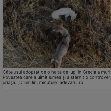
Cățelușul adoptat de o haită de lupi în Grecia a muri
Povestea care a uimit lumea și a stârnit o controver
uriașă: „Drum lin, micuțule”
adevarul.ro