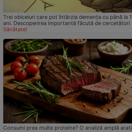
Trei obiceiuri care pot întârzia demența cu până la 
ani. Descoperirea importantă făcută de cercetători
Sănătate!
Consumi prea multe proteine? O analiză amplă arat