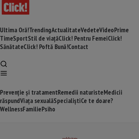
Ultima Oră!
Trending
Actualitate
Vedete
Video
Prime
Time
Sport
Stil de viață
Click! Pentru Femei
Click!
Sănătate
Click! Poftă Bună!
Contact
Prevenție și tratament
Remedii naturiste
Medicii
răspund
Viața sexuală
Specialiști
Ce te doare?
Wellness
Familie
Psiho