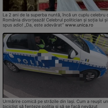
La 2 ani de la superba nuntă, încă un cuplu celebru 
România divorțează! Celebrul politician și soția lui ș
spus adio! „Da, este adevărat”
www.unica.ro
Urmărire comică pe străzile din Iași. Cum a reușit u
biciclist să fenteze poliția și să se facă nevăzut