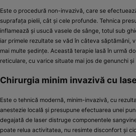
Este o procedură non-invazivă, care se efectuează 
suprafaţa pielii, cât şi cele profunde. Tehnica pre
inflamează şi usucă vasele de sânge, totul sub gh
iar primele rezultate se văd în câteva săptămâni, v
mai multe şedinţe. Această terapie lasă în urmă d
reticulare, cu varice situate mai jos de genunchi şi
Chirurgia minim invazivă cu la
Este o tehnică modernă, minim-invazivă, cu rezult
anestezie locală şi presupune efectuarea unei puncţ
degajată de laser distruge componentele sangvine 
poate relua activitatea, nu resimte disconfort şi ci