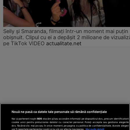
Selly și Smaranda, filmați într-un moment mai puțin
obișnuit. Clipul cu ei a depășit 2 milioane de vizualiz
pe TikTok VIDEO
actualitate.net
Nouă ne pasă ca datele tale personale să rămână confidențiale
Noi și partenerii noștri
606
stocăm și/sau accesăm informații pe dispozitivul dvs., precum identificatorii
cookie unici pentru prelucrarea datelor cu caracter personal. Puteți accepta sau gestiona alegerile
dvs. făcând clic mai jos sau în orice moment, pe pagina cu politica de confidențialitate. Aceste alegeri
vor fi raportate partenerilor noștri și nu vă vor afecta navigarea.
Mai multe detalii