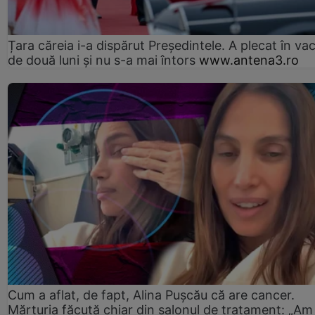
Țara căreia i-a dispărut Președintele. A plecat în va
de două luni și nu s-a mai întors
www.antena3.ro
Cum a aflat, de fapt, Alina Pușcău că are cancer.
Mărturia făcută chiar din salonul de tratament: „Am