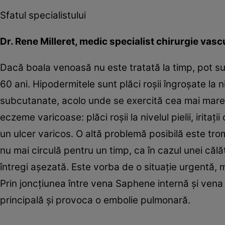
Sfatul specialistului
Dr. Rene Milleret, medic specialist chirurgie vas
Dacă boala venoasă nu este tratată la timp, pot s
60 ani. Hipodermitele sunt plăci roşii îngroşate la n
subcutanate, acolo unde se exercită cea mai mare pr
eczeme varicoase: plăci roşii la nivelul pielii, iri
un ulcer varicos. O altă problemă posibilă este tro
nu mai circulă pentru un timp, ca în cazul unei căl
întregi aşezată. Este vorba de o situaţie urgentă, 
Prin joncţiunea între vena Saphene internă şi ven
principală şi provoca o embolie pulmonară.