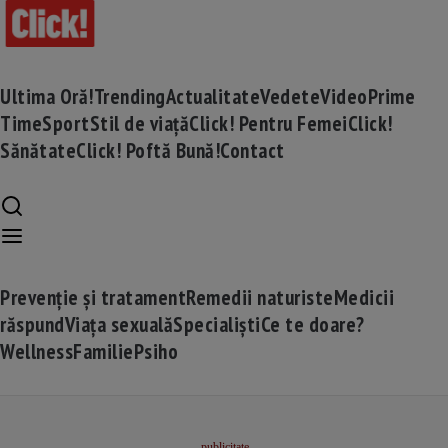
Ultima Oră!
Trending
Actualitate
Vedete
Video
Prime
Time
Sport
Stil de viață
Click! Pentru Femei
Click!
Sănătate
Click! Poftă Bună!
Contact
Prevenție și tratament
Remedii naturiste
Medicii
răspund
Viața sexuală
Specialiști
Ce te doare?
Wellness
Familie
Psiho