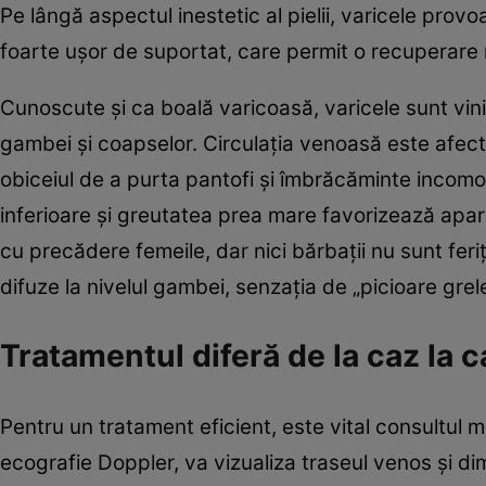
Pe lângă aspectul inestetic al pielii, varicele provo
foarte uşor de suportat, care permit o recuperare r
Cunoscute şi ca boală varicoasă, varicele sunt viniş
gambei şi coapselor. Circulaţia venoasă este afecta
obiceiul de a purta pantofi şi îmbrăcăminte incomo
inferioare şi greutatea prea mare favorizează apar
cu precădere femeile, dar nici bărbaţii nu sunt feri
difuze la nivelul gambei, senzaţia de „picioare grel
Tratamentul diferă de la caz la c
Pentru un tratament eficient, este vital consultul me
ecografie Doppler, va vizualiza traseul venos şi di