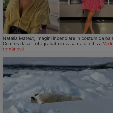
Natalia Mateuț, imagini incendiare în costum de bai
Cum s-a lăsat fotografiată în vacanța din Ibiza
Vede
românești