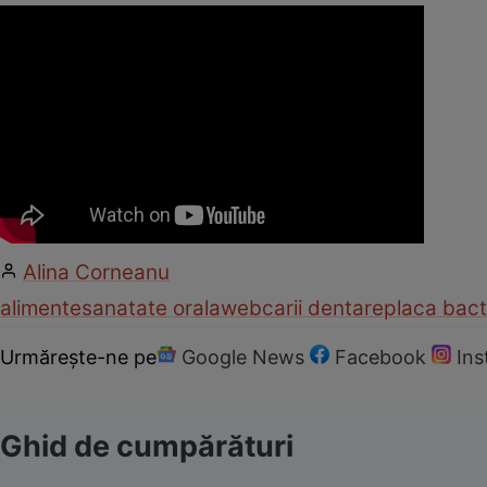
Alina Corneanu
alimente
sanatate orala
web
carii dentare
placa bact
Urmărește-ne pe
Google News
Facebook
In
Ghid de cumpărături