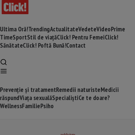
Ultima Oră!
Trending
Actualitate
Vedete
Video
Prime
Time
Sport
Stil de viață
Click! Pentru Femei
Click!
Sănătate
Click! Poftă Bună!
Contact
Prevenție și tratament
Remedii naturiste
Medicii
răspund
Viața sexuală
Specialiști
Ce te doare?
Wellness
Familie
Psiho