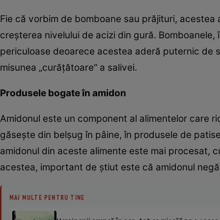
Fie că vorbim de bomboane sau prăjituri, acestea 
creşterea nivelului de acizi din gură. Bomboanele, î
periculoase deoarece acestea aderă puternic de sup
misunea „curăţătoare“ a salivei.
Produsele bogate în amidon
Amidonul este un component al alimentelor care rid
găseşte din belşug în pâine, în produsele de patiseri
amidonul din aceste alimente este mai procesat, cu
acestea, important de ştiut este că amidonul negăt
MAI MULTE PENTRU TINE