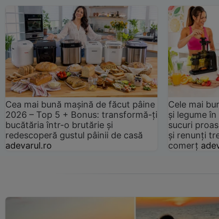
Cea mai bună mașină de făcut pâine
Cele mai bu
2026 – Top 5 + Bonus: transformă-ți
și legume în
bucătăria într-o brutărie și
sucuri proas
redescoperă gustul pâinii de casă
și renunți tr
adevarul.ro
comerț
adev