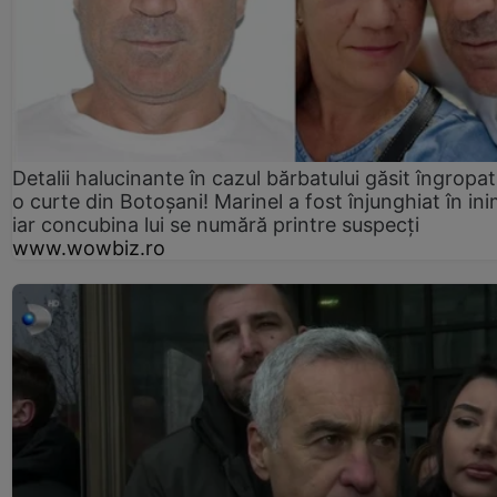
Detalii halucinante în cazul bărbatului găsit îngropat
o curte din Botoșani! Marinel a fost înjunghiat în ini
iar concubina lui se numără printre suspecți
www.wowbiz.ro