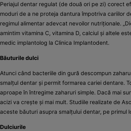
Periajul dentar regulat (de două ori pe zi) corect e
moduri de a ne proteja dantura împotriva cariilor de
regimul alimentar adevcat nevoilor nutriţionale. „Di
amintim vitamina C, vitamina D, calciul şi altele es
medic implantolog la Clinica Implantodent.
Băuturile dulci
Atunci când bacteriile din gură descompun zaharur
smalţul dentar şi permit formarea cariei dentare. To
aproape în întregime zaharuri simple. Dacă mai su
acizi va creşte şi mai mult. Studiile realizate de
aceste băuturi asupra smalţului dentar, pe primul l
Dulciurile