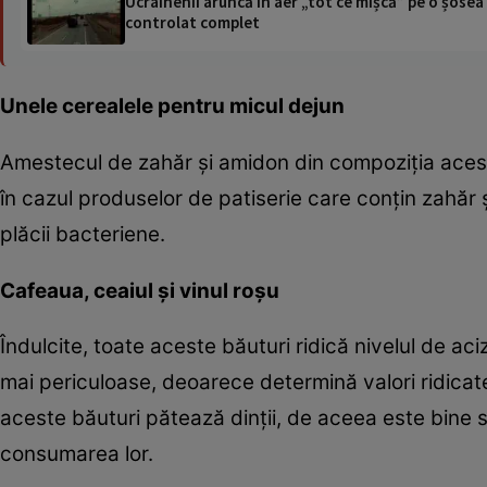
Ucrainenii aruncă în aer „tot ce mișcă” pe o șose
controlat complet
Unele cerealele pentru micul dejun
Amestecul de zahăr şi amidon din compoziţia acest
în cazul produselor de patiserie care conţin zahăr ş
plăcii bacteriene.
Cafeaua, ceaiul şi vinul roşu
Îndulcite, toate aceste băuturi ridică nivelul de aciz
mai periculoase, deoarece determină valori ridicate
aceste băuturi pătează dinţii, de aceea este bine să
consumarea lor.