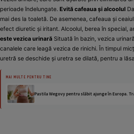
perioade îndelungate.
Evită cafeaua şi alcoolul
Dac
mai des la toaletă. De asemenea, cafeaua şi ceaiul
efect diuretic şi iritant. Alcoolul, berea în special, a
este vezica urinară
Situată în bazin, vezica urinar
canalele care leagă vezica de rinichi. În timpul micţi
uretră se deschide şi uretra se dilată, pentru a lăsa
MAI MULTE PENTRU TINE
Pastila Wegovy pentru slăbit ajunge în Europa. Tr