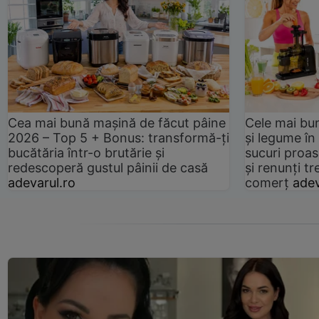
Cea mai bună mașină de făcut pâine
Cele mai bu
2026 – Top 5 + Bonus: transformă-ți
și legume în
bucătăria într-o brutărie și
sucuri proas
redescoperă gustul pâinii de casă
și renunți tr
adevarul.ro
comerț
adev