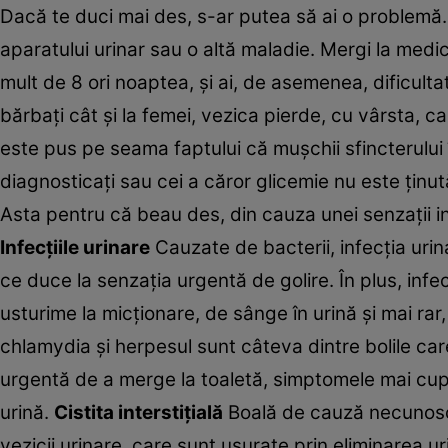
Dacă te duci mai des, s-ar putea să ai o problemă. 
aparatului urinar sau o altă maladie. Mergi la medic
mult de 8 ori noaptea, şi ai, de asemenea, dificultat
bărbaţi cât şi la femei, vezica pierde, cu vârsta, c
este pus pe seama faptului că muşchii sfincterului 
diagnosticaţi sau cei a căror glicemie nu este ţinu
Asta pentru că beau des, din cauza unei senzaţii 
Infecţiile urinare
Cauzate de bacterii, infecţia urina
ce duce la senzaţia urgentă de golire. În plus, inf
usturime la micţionare, de sânge în urină şi mai rar
chlamydia şi herpesul sunt câteva dintre bolile car
urgentă de a merge la toaletă, simptomele mai cupr
urină.
Cistita interstiţială
Boală de cauză necunoscută
vezicii urinare, care sunt uşurate prin eliminarea 