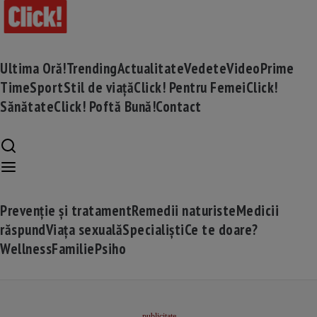
Ultima Oră!
Trending
Actualitate
Vedete
Video
Prime
Time
Sport
Stil de viață
Click! Pentru Femei
Click!
Sănătate
Click! Poftă Bună!
Contact
Prevenție și tratament
Remedii naturiste
Medicii
răspund
Viața sexuală
Specialiști
Ce te doare?
Wellness
Familie
Psiho