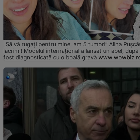
„Să vă rugați pentru mine, am 5 tumori” Alina Pușcău
lacrimi! Modelul internațional a lansat un apel, după
fost diagnosticată cu o boală gravă
www.wowbiz.r