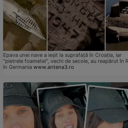
Epava unei nave a ieșit la suprafață în Croația, iar
"pietrele foametei", vechi de secole, au reapărut în R
în Germania
www.antena3.ro