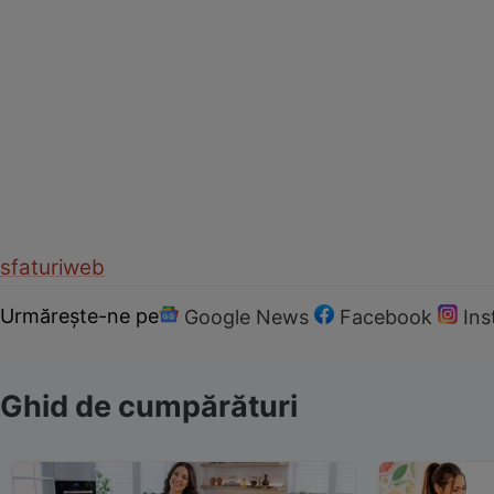
sfaturi
web
Urmărește-ne pe
Google News
Facebook
In
Ghid de cumpărături