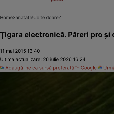
Home
Sănătate!
Ce te doare?
Ţigara electronică. Păreri pro şi
11 mai 2015 13:40
Ultima actualizare:
26 iulie 2026 16:24
Adaugă-ne ca sursă preferată în Google
Urmă