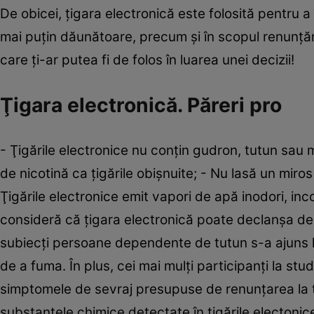
De obicei, ţigara electronică este folosită pentru 
mai puţin dăunătoare, precum şi în scopul renunţării
care ţi-ar putea fi de folos în luarea unei decizii!
Ţigara electronică. Păreri pro
- Ţigările electronice nu conţin gudron, tutun sa
de nicotină ca ţigările obişnuite; - Nu lasă un miros
Ţigările electronice emit vapori de apă inodori, inc
consideră că ţigara electronică poate declanşa dep
subiecţi persoane dependente de tutun s-a ajuns la
de a fuma. În plus, cei mai mulţi participanţi la st
simptomele de sevraj presupuse de renunţarea la tut
substanţele chimice detectate în ţigările electoni