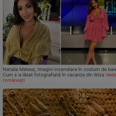
Natalia Mateuț, imagini incendiare în costum de bai
Cum s-a lăsat fotografiată în vacanța din Ibiza
Vede
românești