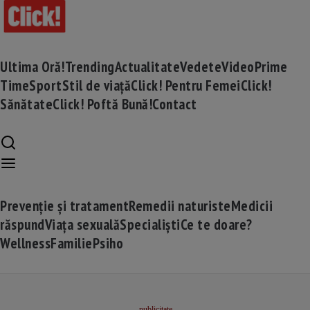
Ultima Oră!
Trending
Actualitate
Vedete
Video
Prime
Time
Sport
Stil de viață
Click! Pentru Femei
Click!
Sănătate
Click! Poftă Bună!
Contact
Prevenție și tratament
Remedii naturiste
Medicii
răspund
Viața sexuală
Specialiști
Ce te doare?
Wellness
Familie
Psiho