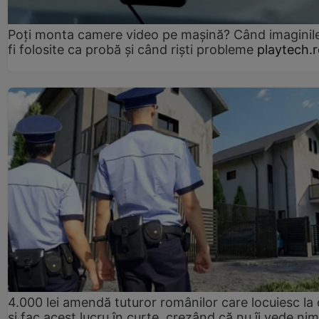
Poți monta camere video pe mașină? Când imaginil
fi folosite ca probă și când riști probleme
playtech.
4.000 lei amendă tuturor românilor care locuiesc la
și fac acest lucru în curte, crezând că nu îi vede ni