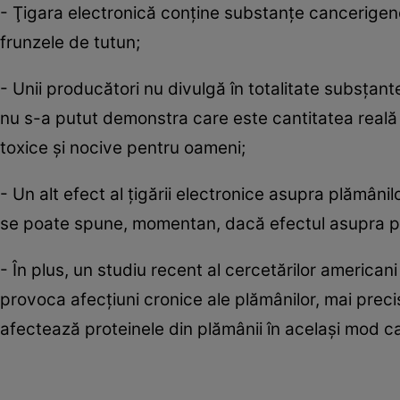
- Ţigara electronică conţine substanţe cancerigene
frunzele de tutun;
- Unii producători nu divulgă în totalitate subsţante
nu s-a putut demonstra care este cantitatea reală 
toxice şi nocive pentru oameni;
- Un alt efect al ţigării electronice asupra plămânil
se poate spune, momentan, dacă efectul asupra pl
- În plus, un studiu recent al cercetărilor americani
provoca afecţiuni cronice ale plămânilor, mai prec
afectează proteinele din plămânii în acelaşi mod c