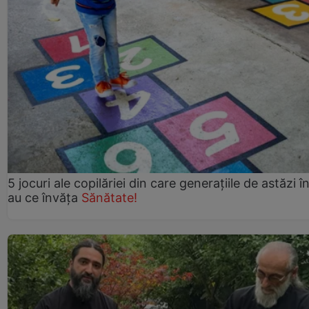
5 jocuri ale copilăriei din care generațiile de astăzi î
au ce învăța
Sănătate!