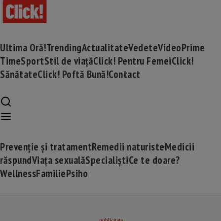
Ultima Oră!
Trending
Actualitate
Vedete
Video
Prime
Time
Sport
Stil de viață
Click! Pentru Femei
Click!
Sănătate
Click! Poftă Bună!
Contact
Prevenție și tratament
Remedii naturiste
Medicii
răspund
Viața sexuală
Specialiști
Ce te doare?
Wellness
Familie
Psiho