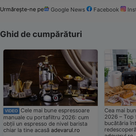
Urmărește-ne pe
Google News
Facebook
In
Ghid de cumpărături
Cele mai bune espressoare
Cea mai bun
VIDEO
2026 – Top 
manuale cu portafiltru 2026: cum
bucătăria înt
obții un espresso de nivel barista
redescoperă 
chiar la tine acasă
adevarul.ro
adevarul.ro