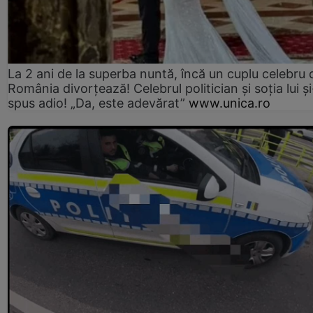
La 2 ani de la superba nuntă, încă un cuplu celebru 
România divorțează! Celebrul politician și soția lui ș
spus adio! „Da, este adevărat”
www.unica.ro