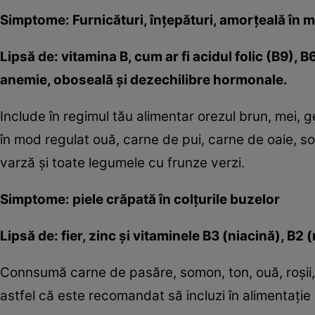
Simptome: Furnicături, înţepături, amorţeală în mâ
Lipsă de: vitamina B, cum ar fi acidul folic (B9), 
anemie, oboseală şi dezechilibre hormonale.
Include în regimul tău alimentar orezul brun, mei,
în mod regulat ouă, carne de pui, carne de oaie, s
varză şi toate legumele cu frunze verzi.
Simptome: piele crăpată în colţurile buzelor
Lipsă de: fier, zinc şi vitaminele B3 (niacină), B2 (
Connsumă carne de pasăre, somon, ton, ouă, roşii, a
astfel că este recomandat să incluzi în alimentaţie ş