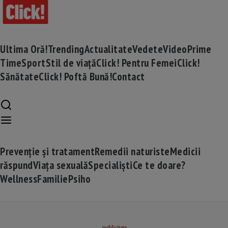
Ultima Oră!
Trending
Actualitate
Vedete
Video
Prime
Time
Sport
Stil de viață
Click! Pentru Femei
Click!
Sănătate
Click! Poftă Bună!
Contact
Prevenție și tratament
Remedii naturiste
Medicii
răspund
Viața sexuală
Specialiști
Ce te doare?
Wellness
Familie
Psiho