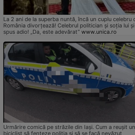
La 2 ani de la superba nuntă, încă un cuplu celebru 
România divorțează! Celebrul politician și soția lui ș
spus adio! „Da, este adevărat”
www.unica.ro
Urmărire comică pe străzile din Iași. Cum a reușit u
biciclist să fenteze poliția și să se facă nevăzut