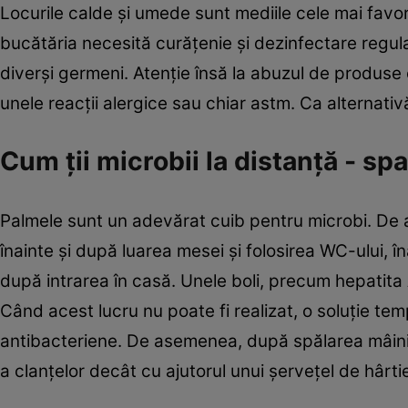
Locurile calde şi umede sunt mediile cele mai favor
bucătăria necesită curăţenie şi dezinfectare regul
diverşi germeni. Atenţie însă la abuzul de produs
unele reacţii alergice sau chiar astm. Ca alternativă
Cum ţii microbii la distanţă - sp
Palmele sunt un adevărat cuib pentru microbi. De 
înainte şi după luarea mesei şi folosirea WC-ului, 
după intrarea în casă. Unele boli, precum hepatita A
Când acest lucru nu poate fi realizat, o soluţie te
antibacteriene. De asemenea, după spălarea mâinilor
a clanţelor decât cu ajutorul unui şerveţel de hârti