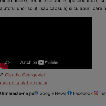
biberoanele şi tetinele se pun în apă clocotită şi s
ajutorul unor soluţii sau capsule) şi cu aburi, care
Claudia Georgevici
microbi
spalat pe maini
Urmărește-ne pe
Google News
Facebook
In