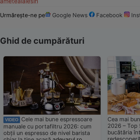
ameteala
lesin
Urmărește-ne pe
Google News
Facebook
In
Ghid de cumpărături
Cele mai bune espressoare
Cea mai bun
VIDEO
2026 – Top 
manuale cu portafiltru 2026: cum
bucătăria înt
obții un espresso de nivel barista
redescoperă 
chiar la tine acasă
adevarul.ro