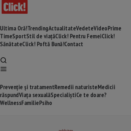
Ultima Oră!
Trending
Actualitate
Vedete
Video
Prime
Time
Sport
Stil de viață
Click! Pentru Femei
Click!
Sănătate
Click! Poftă Bună!
Contact
Prevenție și tratament
Remedii naturiste
Medicii
răspund
Viața sexuală
Specialiști
Ce te doare?
Wellness
Familie
Psiho