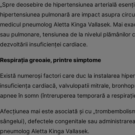
„Spre deosebire de hipertensiunea arterială esenţi
hipertensiunea pulmonară are impact asupra circula
medicul pneumolog Aletta Kinga Vallasek. Mai exac
sau pulmonare, tensiunea de la nivelul plămânilor cr
dezvoltării insuficienţei cardiace.
Respiraţia greoaie, printre simptome
Există numeroşi factori care duc la instalarea hipe
insuficienţa cardiacă, valvulopatii mitrale, bronh
apnee în somn (întreruperea temporară a respiraţiei
Afecţiunea mai este asociată şi cu „trombembolism
sângelui), defectele congenitale sau administra
pneumolog Aletta Kinga Vallasek.