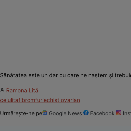
Sănătatea este un dar cu care ne naştem şi trebui
Ramona Liţă
celulita
fibrom
furie
chist ovarian
Urmărește-ne pe
Google News
Facebook
In