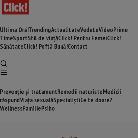
Ultima Oră!
Trending
Actualitate
Vedete
Video
Prime
Time
Sport
Stil de viață
Click! Pentru Femei
Click!
Sănătate
Click! Poftă Bună!
Contact
Prevenție și tratament
Remedii naturiste
Medicii
răspund
Viața sexuală
Specialiști
Ce te doare?
Wellness
Familie
Psiho