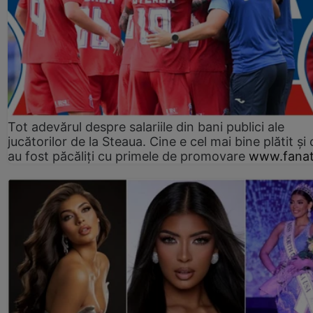
Tot adevărul despre salariile din bani publici ale
jucătorilor de la Steaua. Cine e cel mai bine plătit și
au fost păcăliți cu primele de promovare
www.fanat