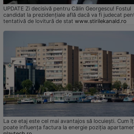
UPDATE Zi decisivă pentru Călin Georgescu! Fostul
candidat la prezidențiale află dacă va fi judecat pen
tentativă de lovitură de stat
www.stirilekanald.ro
La ce etaj este cel mai avantajos să locuiești. Cum îț
poate influența factura la energie poziția apartamen
playtech.ro