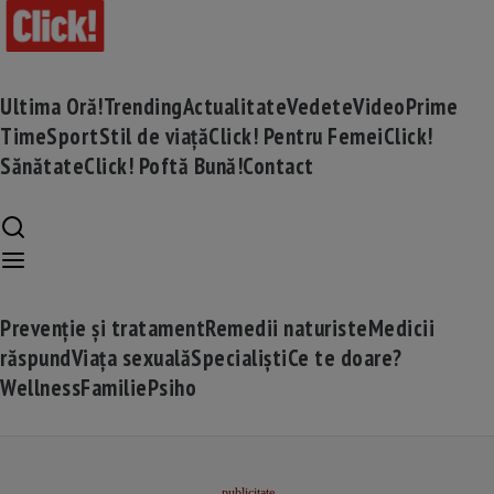
Ultima Oră!
Trending
Actualitate
Vedete
Video
Prime
Time
Sport
Stil de viață
Click! Pentru Femei
Click!
Sănătate
Click! Poftă Bună!
Contact
Prevenție și tratament
Remedii naturiste
Medicii
răspund
Viața sexuală
Specialiști
Ce te doare?
Wellness
Familie
Psiho