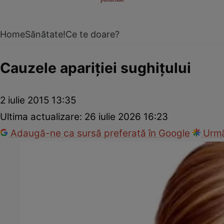
Home
Sănătate!
Ce te doare?
Cauzele apariţiei sughiţului
2 iulie 2015 13:35
Ultima actualizare:
26 iulie 2026 16:23
Adaugă-ne ca sursă preferată în Google
Urmă