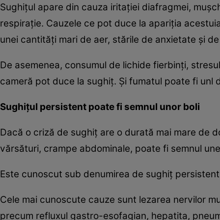
Sughiţul apare din cauza iritaţiei diafragmei, muş
respiraţie. Cauzele ce pot duce la apariţia acestui
unei cantităţi mari de aer, stările de anxietate şi d
De asemenea, consumul de lichide fierbinţi, stresu
cameră pot duce la sughiţ. Şi fumatul poate fi unl di
Sughiţul persistent poate fi semnul unor boli
Dacă o criză de sughiţ are o durată mai mare de dou
vărsături, crampe abdominale, poate fi semnul unei
Este cunoscut sub denumirea de sughiţ persistent. 
Cele mai cunoscute cauze sunt lezarea nervilor muşc
precum refluxul gastro-esofagian, hepatita, pneumoni