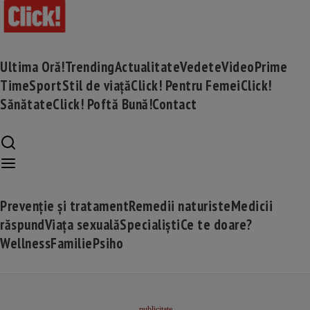
Ultima Oră!
Trending
Actualitate
Vedete
Video
Prime
Time
Sport
Stil de viață
Click! Pentru Femei
Click!
Sănătate
Click! Poftă Bună!
Contact
Prevenție și tratament
Remedii naturiste
Medicii
răspund
Viața sexuală
Specialiști
Ce te doare?
Wellness
Familie
Psiho