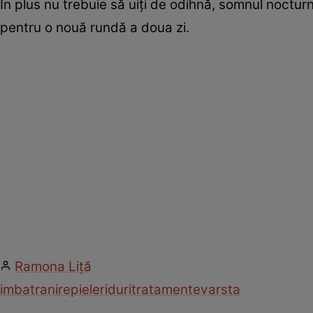
În plus nu trebuie să uiţi de odihnă, somnul noctu
pentru o nouă rundă a doua zi.
Ramona Liţă
imbatranire
piele
riduri
tratamente
varsta