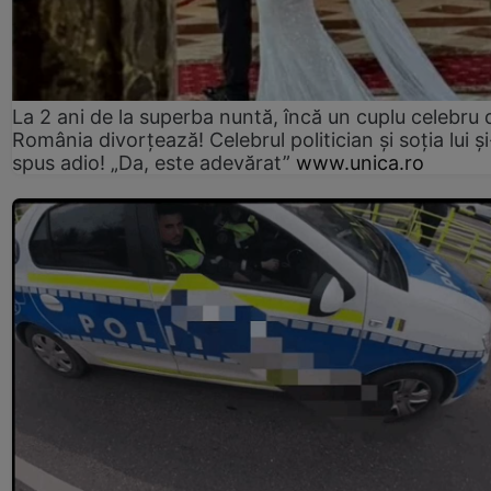
La 2 ani de la superba nuntă, încă un cuplu celebru 
România divorțează! Celebrul politician și soția lui ș
spus adio! „Da, este adevărat”
www.unica.ro