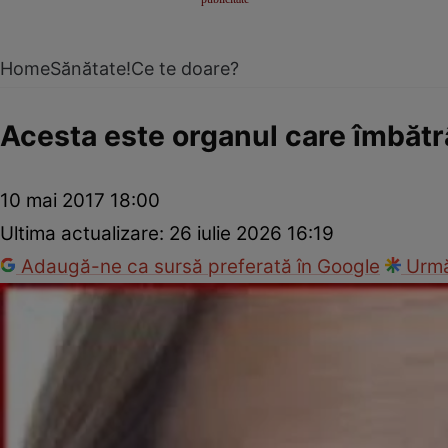
Home
Sănătate!
Ce te doare?
Acesta este organul care îmbătr
10 mai 2017 18:00
Ultima actualizare:
26 iulie 2026 16:19
Adaugă-ne ca sursă preferată în Google
Urmă