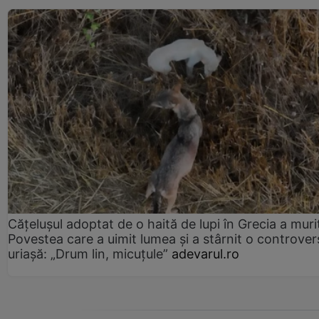
Cățelușul adoptat de o haită de lupi în Grecia a muri
Povestea care a uimit lumea și a stârnit o controver
uriașă: „Drum lin, micuțule”
adevarul.ro