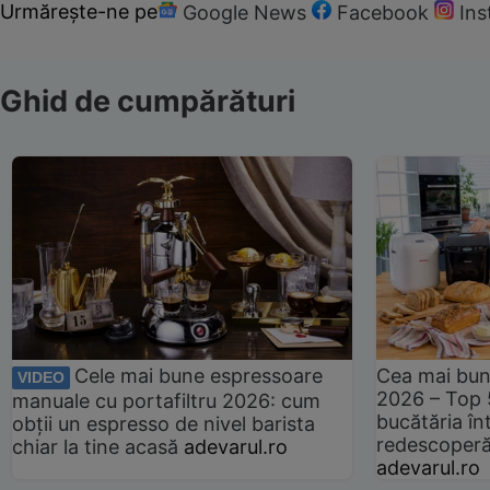
Urmărește-ne pe
Google News
Facebook
In
Ghid de cumpărături
Cele mai bune espressoare
Cea mai bun
VIDEO
2026 – Top 
manuale cu portafiltru 2026: cum
bucătăria înt
obții un espresso de nivel barista
redescoperă 
chiar la tine acasă
adevarul.ro
adevarul.ro