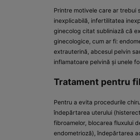
Printre motivele care ar trebu
inexplicabilă, infertilitatea in
ginecolog citat subliniază că e
ginecologice, cum ar fi: endomet
extrauterină, abcesul pelvin sau
inflamatoare pelvină şi unele 
Tratament pentru f
Pentru a evita procedurile chiru
îndepărtarea uterului (histerect
fibroamelor, blocarea fluxului 
endometrioză), îndepărtarea ade