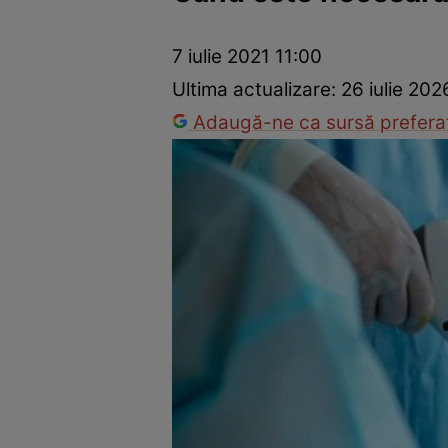
Prevenție și tratament
Remedii naturiste
Medicii răspu
7 iulie 2021 11:00
Ultima actualizare:
26 iulie 202
Adaugă-ne ca sursă preferat