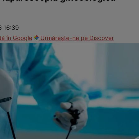
nd
Viața sexuală
Specialiști
Ce te doare?
Wellness
Famili
6 16:39
ă în Google
Urmărește-ne pe Discover