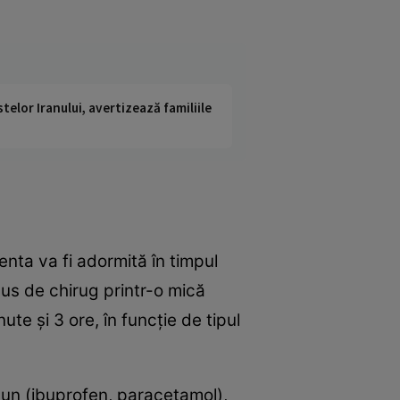
telor Iranului, avertizează familiile
nta va fi adormită în timpul
us de chirug printr-o mică
ute şi 3 ore, în funcţie de tipul
un (ibuprofen, paracetamol),