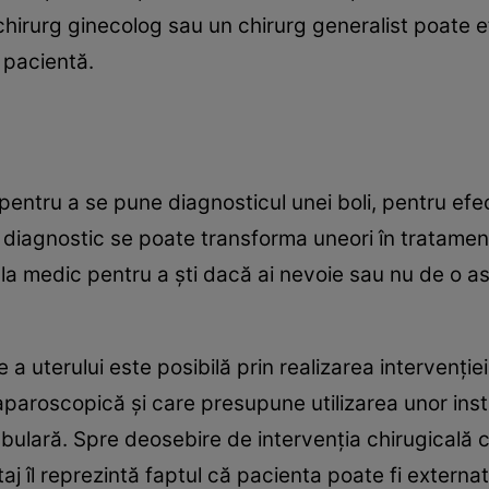
Un chirurg ginecolog sau un chirurg generalist poat
 pacientă.
 pentru a se pune diagnosticul unei boli, pentru ef
diagnostic se poate transforma uneori în tratament
a medic pentru a şti dacă ai nevoie sau nu de o as
 a uterului este posibilă prin realizarea intervenţie
aroscopică şi care presupune utilizarea unor instr
tubulară. Spre deosebire de intervenţia chirugicală c
 îl reprezintă faptul că pacienta poate fi externat