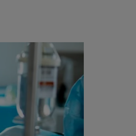
e
Psiho