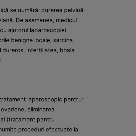
gică se numără: durerea pelvină
 pelviană. De asemenea, medicul
cu ajutorul laparoscopiei
rile benigne locale, sarcina
 dureros, infertiliatea, boala
.
e tratament laparoscopic pentru:
 ovariene, eliminarea
ial (tratament pentru
anumite proceduri efectuate la