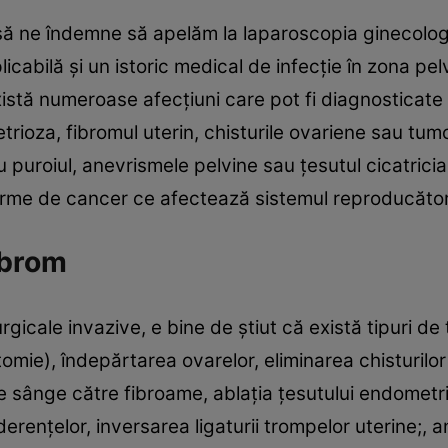
i să ne îndemne să apelăm la laparoscopia ginecolo
explicabilă şi un istoric medical de infecţie în zona
xistă numeroase afecţiuni care pot fi diagnosticate 
rioza, fibromul uterin, chisturile ovariene sau tumo
 puroiul, anevrismele pelvine sau ţesutul cicatricial
forme de cancer ce afectează sistemul reproducător
ibrom
rgicale invazive, e bine de ştiut că există tipuri d
omie), îndepărtarea ovarelor, eliminarea chisturilor
de sânge către fibroame, ablaţia ţesutului endometr
renţelor, inversarea ligaturii trompelor uterine;, 