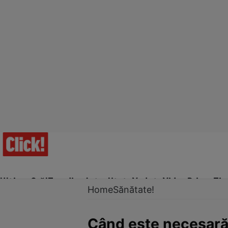
Ultima Oră!
Trending
Actualitate
Vedete
Video
Prime Ti
Home
Sănătate!
Când este necesară