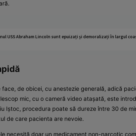
ară.
nul USS Abraham Lincoln sunt epuizați și demoralizați în largul coas
apidă
face, de obicei, cu anestezie generală, adică pacie
elescop mic, cu o cameră video ataşată, este introd
ilviu Iştoc, procedura poate să dureze între 30 de min
l de care pacienta are nevoie.
ele necesită doar un medicament non-narcotic com