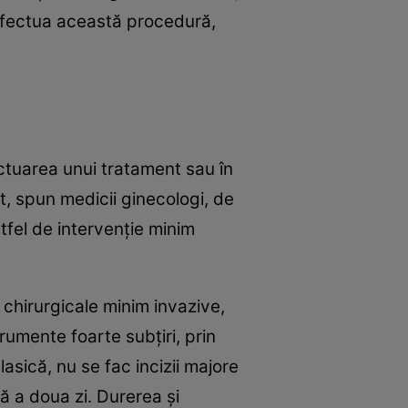
e efectua această procedură,
ectuarea unui tratament sau în
, spun medicii ginecologi, de
tfel de intervenţie minim
i chirurgicale minim invazive,
umente foarte subţiri, prin
lasică, nu se fac incizii majore
ă a doua zi. Durerea şi