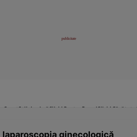
me
Sport
Stil de viață
Click! Pentru Femei
Click! Sănătate
 laparoscopia ginecologică