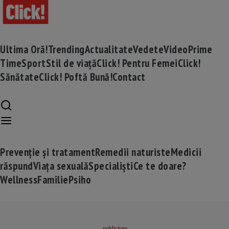
Ultima Oră!
Trending
Actualitate
Vedete
Video
Prime
Time
Sport
Stil de viață
Click! Pentru Femei
Click!
Sănătate
Click! Poftă Bună!
Contact
Prevenție și tratament
Remedii naturiste
Medicii
răspund
Viața sexuală
Specialiști
Ce te doare?
Wellness
Familie
Psiho