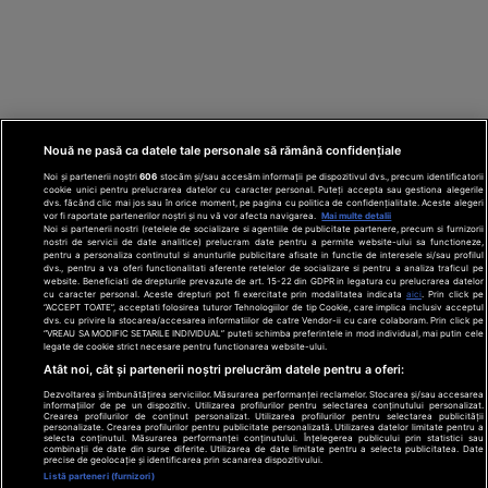
Nouă ne pasă ca datele tale personale să rămână confidențiale
Noi și partenerii noștri
606
stocăm și/sau accesăm informații pe dispozitivul dvs., precum identificatorii
cookie unici pentru prelucrarea datelor cu caracter personal. Puteți accepta sau gestiona alegerile
dvs. făcând clic mai jos sau în orice moment, pe pagina cu politica de confidențialitate. Aceste alegeri
vor fi raportate partenerilor noștri și nu vă vor afecta navigarea.
Mai multe detalii
Noi si partenerii nostri (retelele de socializare si agentiile de publicitate partenere, precum si furnizorii
nostri de servicii de date analitice) prelucram date pentru a permite website-ului sa functioneze,
Din rețeaua Adevărul Holding:
Adevarul.ro
pentru a personaliza continutul si anunturile publicitare afisate in functie de interesele si/sau profilul
Click.ro
ClickPoftaBuna.ro
ClickSanatate.ro
dvs., pentru a va oferi functionalitati aferente retelelor de socializare si pentru a analiza traficul pe
website. Beneficiati de drepturile prevazute de art. 15-22 din GDPR in legatura cu prelucrarea datelor
ClickPentruFemei.ro
DilemaVeche.ro
cu caracter personal. Aceste drepturi pot fi exercitate prin modalitatea indicata
aici
. Prin click pe
OkMagazine.ro
Historia.ro
“ACCEPT TOATE”, acceptati folosirea tuturor Tehnologiilor de tip Cookie, care implica inclusiv acceptul
dvs. cu privire la stocarea/accesarea informatiilor de catre Vendor-ii cu care colaboram. Prin click pe
“VREAU SA MODIFIC SETARILE INDIVIDUAL” puteti schimba preferintele in mod individual, mai putin cele
legate de cookie strict necesare pentru functionarea website-ului.
Termeni și
Atât noi, cât și partenerii noștri prelucrăm datele pentru a oferi:
condiții
Dezvoltarea și îmbunătățirea serviciilor. Măsurarea performanței reclamelor. Stocarea și/sau accesarea
Politică de
informațiilor de pe un dispozitiv. Utilizarea profilurilor pentru selectarea conținutului personalizat.
confidențialitate
Crearea profilurilor de conținut personalizat. Utilizarea profilurilor pentru selectarea publicității
© 2026 Adevarul Holding. Toate drepturile rezervat
personalizate. Crearea profilurilor pentru publicitate personalizată. Utilizarea datelor limitate pentru a
Despre cookies
selecta conținutul. Măsurarea performanței conținutului. Înțelegerea publicului prin statistici sau
Contact
combinații de date din surse diferite. Utilizarea de date limitate pentru a selecta publicitatea. Date
precise de geolocație și identificarea prin scanarea dispozitivului.
Preferințe
Listă parteneri (furnizori)
confidențialitate