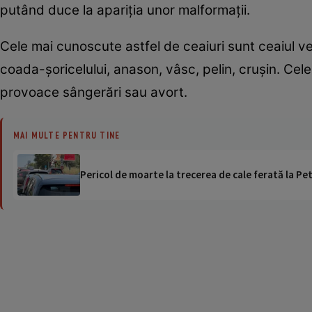
putând duce la apariţia unor malformaţii.
Cele mai cunoscute astfel de ceaiuri sunt ceaiul ver
coada-şoricelului, anason, vâsc, pelin, cruşin. Cele
provoace sângerări sau avort.
MAI MULTE PENTRU TINE
Pericol de moarte la trecerea de cale ferată la Pet