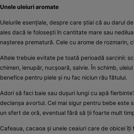
Unele uleiuri aromate
Uleiurile esenţiale, despre care ştiai că au darul de
ales dacă le foloseşti în cantitate mare sau nedi
naşterea prematură. Cele cu arome de rozmarin, chip
Altele trebuie evitate pe toată perioadă sarcinii: s
chimen, ienupăr, nucşoară, salvie. În schimb, uleiul
benefice pentru piele şi nu fac niciun rău fătului.
Adori să faci baie sau duşuri lungi cu apă fierbinte
declanşa avortul. Cel mai sigur pentru bebe este s
un sfert de oră, eventual fără să ţii foarte mult ti
Cafeaua, cacaoa şi unele ceaiuri care de obicei îţi f