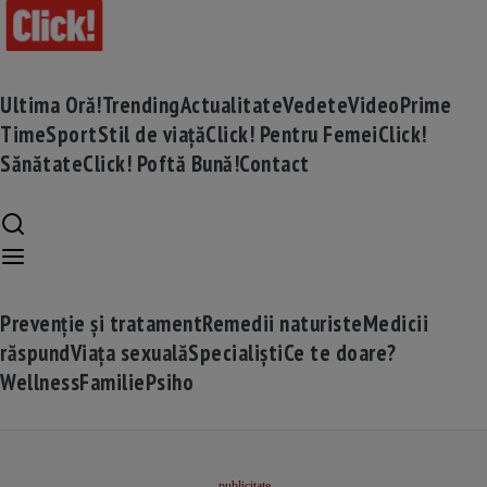
Ultima Oră!
Trending
Actualitate
Vedete
Video
Prime
Time
Sport
Stil de viață
Click! Pentru Femei
Click!
Sănătate
Click! Poftă Bună!
Contact
Prevenție și tratament
Remedii naturiste
Medicii
răspund
Viața sexuală
Specialiști
Ce te doare?
Wellness
Familie
Psiho