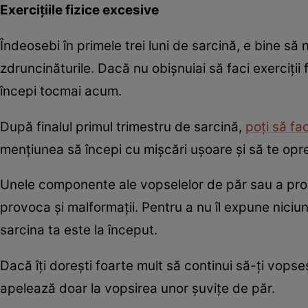
Exerciţiile fizice excesive
Îndeosebi în primele trei luni de sarcină, e bine să 
zdruncinăturile. Dacă nu obişnuiai să faci exerciţii
începi tocmai acum.
După finalul primul trimestru de sarcină,
poţi să fa
menţiunea să începi cu mişcări uşoare şi să te opre
Unele componente ale vopselelor de păr sau a prod
provoca şi malformaţii. Pentru a nu îl expune niciun
sarcina ta este la început.
Dacă îţi doreşti foarte mult să continui să-ţi vopseş
apelează doar la vopsirea unor şuviţe de păr.