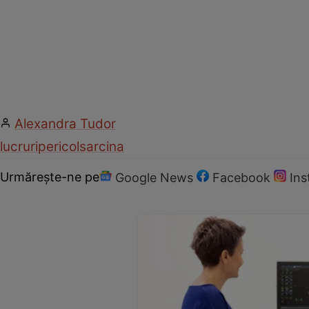
Alexandra Tudor
lucruri
pericol
sarcina
Urmărește-ne pe
Google News
Facebook
In