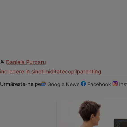
Daniela Purcaru
incredere in sine
timiditate
copil
parenting
Urmărește-ne pe
Google News
Facebook
In