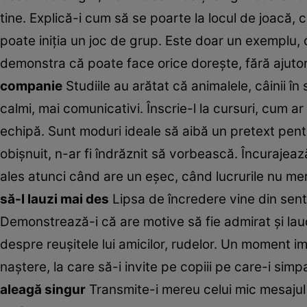
tine. Explică-i cum să se poarte la locul de joacă,
poate iniţia un joc de grup. Este doar un exemplu, d
demonstra că poate face orice doreşte, fără ajuto
companie
Studiile au arătat că animalele, câinii în 
calmi, mai comunicativi. Înscrie-l la cursuri, cum a
echipă. Sunt moduri ideale să aibă un pretext pentru
obişnuit, n-ar fi îndrăznit să vorbească. Încurajează-
ales atunci când are un eşec, când lucrurile nu me
să-l lauzi mai des
Lipsa de încredere vine din senti
Demonstrează-i că are motive să fie admirat şi la
despre reuşitele lui amicilor, rudelor. Un moment im
naştere, la care să-i invite pe copiii pe care-i si
aleagă singur
Transmite-i mereu celui mic mesajul 