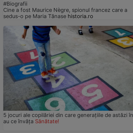
#Biografii
Cine a fost Maurice Nègre, spionul francez care a
sedus-o pe Maria Tănase
historia.ro
5 jocuri ale copilăriei din care generațiile de astăzi î
au ce învăța
Sănătate!