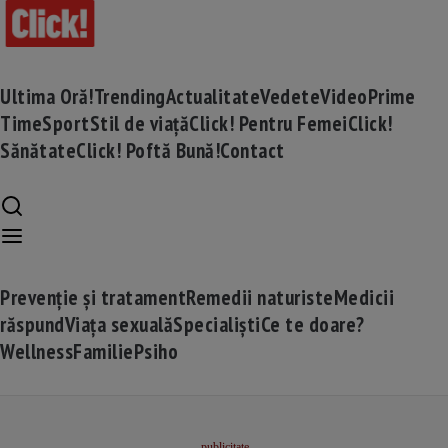
Ultima Oră!
Trending
Actualitate
Vedete
Video
Prime
Time
Sport
Stil de viață
Click! Pentru Femei
Click!
Sănătate
Click! Poftă Bună!
Contact
Prevenție și tratament
Remedii naturiste
Medicii
răspund
Viața sexuală
Specialiști
Ce te doare?
Wellness
Familie
Psiho