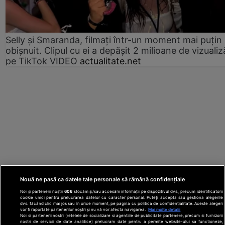
Selly și Smaranda, filmați într-un moment mai puțin
obișnuit. Clipul cu ei a depășit 2 milioane de vizualiz
pe TikTok VIDEO
actualitate.net
Nouă ne pasă ca datele tale personale să rămână confidențiale
Noi și partenerii noștri
606
stocăm și/sau accesăm informații pe dispozitivul dvs., precum identificatorii
cookie unici pentru prelucrarea datelor cu caracter personal. Puteți accepta sau gestiona alegerile
dvs. făcând clic mai jos sau în orice moment, pe pagina cu politica de confidențialitate. Aceste alegeri
vor fi raportate partenerilor noștri și nu vă vor afecta navigarea.
Mai multe detalii
Noi si partenerii nostri (retelele de socializare si agentiile de publicitate partenere, precum si furnizorii
nostri de servicii de date analitice) prelucram date pentru a permite website-ului sa functioneze,