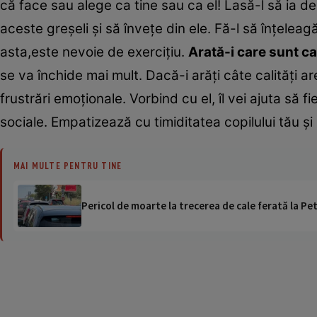
că face sau alege ca tine sau ca el! Lasă-l să ia d
aceste greşeli şi să înveţe din ele. Fă-l să înţelea
asta,este nevoie de exerciţiu.
Arată-i care sunt cali
se va închide mai mult. Dacă-i arăţi câte calităţi ar
frustrări emoţionale. Vorbind cu el, îl vei ajuta să f
sociale. Empatizează cu timiditatea copilului tău şi 
MAI MULTE PENTRU TINE
Pericol de moarte la trecerea de cale ferată la Pet