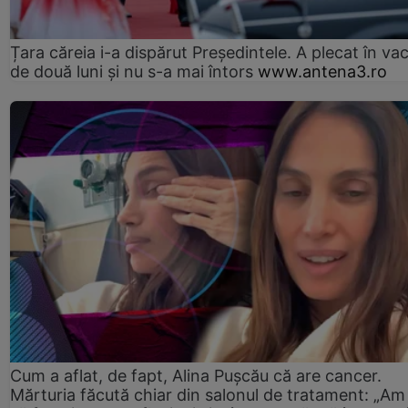
Țara căreia i-a dispărut Președintele. A plecat în va
de două luni și nu s-a mai întors
www.antena3.ro
Cum a aflat, de fapt, Alina Pușcău că are cancer.
Mărturia făcută chiar din salonul de tratament: „Am