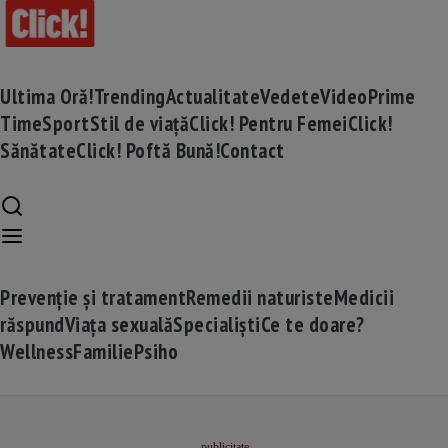
Ultima Oră!
Trending
Actualitate
Vedete
Video
Prime
Time
Sport
Stil de viață
Click! Pentru Femei
Click!
Sănătate
Click! Poftă Bună!
Contact
Prevenție și tratament
Remedii naturiste
Medicii
răspund
Viața sexuală
Specialiști
Ce te doare?
Wellness
Familie
Psiho