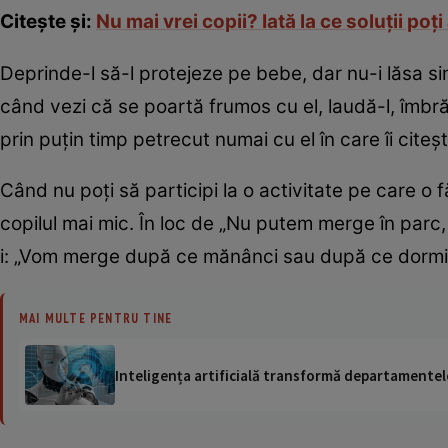
Citeşte şi:
Nu mai vrei copii? Iată la ce soluţii poţi
Deprinde-l să-l protejeze pe bebe, dar nu-i lăsa sin
când vezi că se poartă frumos cu el, laudă-l, îmbrăţ
prin puţin timp petrecut numai cu el în care îi citeşt
Când nu poţi să participi la o activitate pe care o f
copilul mai mic. În loc de „Nu putem merge în parc, 
i: „Vom merge după ce mănânci sau după ce dormi 
MAI MULTE PENTRU TINE
Inteligența artificială transformă departamentele