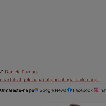
Daniela Purcaru
cearta
frati
gelozie
parinti
parenting
al doilea copil
Urmărește-ne pe
Google News
Facebook
In