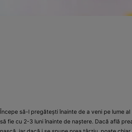
Începe să-l pregăteşti înainte de a veni pe lume al
să fie cu 2-3 luni înainte de naştere. Dacă află pre
nască, iar dacă i se spune prea târziu, poate chiar