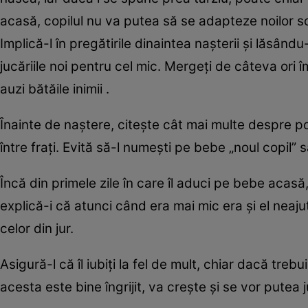
acasă, copilul nu va putea să se adapteze noilor s
Implică-l în pregătirile dinaintea naşterii şi lăsând
jucăriile noi pentru cel mic. Mergeţi de câteva ori î
auzi bătăile inimii .
Înainte de naştere, citeşte cât mai multe despre pon
între fraţi. Evită să-l numeşti pe bebe „noul copil” 
Încă din primele zile în care îl aduci pe bebe acasă
explică-i că atunci când era mai mic era şi el neaj
celor din jur.
Asigură-l că îl iubiţi la fel de mult, chiar dacă tre
acesta este bine îngrijit, va creşte şi se vor putea