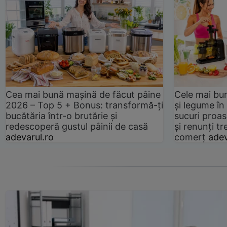
Cea mai bună mașină de făcut pâine
Cele mai bu
2026 – Top 5 + Bonus: transformă-ți
și legume în
bucătăria într-o brutărie și
sucuri proas
redescoperă gustul pâinii de casă
și renunți tr
adevarul.ro
comerț
adev