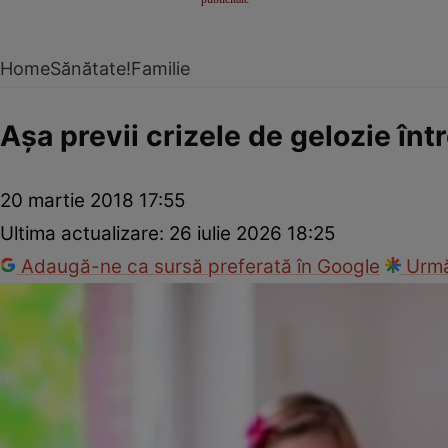
Home
Sănătate!
Familie
Aşa previi crizele de gelozie între
20 martie 2018 17:55
Ultima actualizare:
26 iulie 2026 18:25
Adaugă-ne ca sursă preferată în Google
Urmă