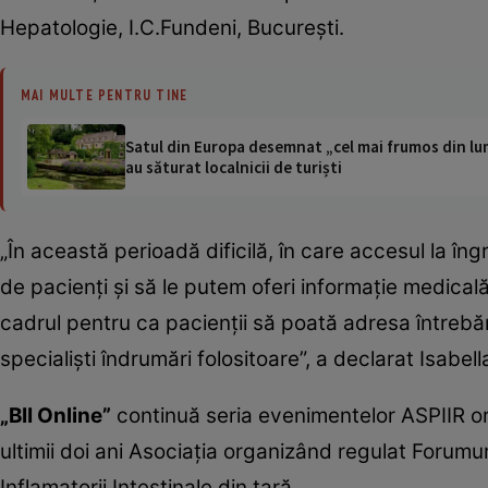
Hepatologie, I.C.Fundeni, Bucureşti.
MAI MULTE PENTRU TINE
Satul din Europa desemnat „cel mai frumos din lum
au săturat localnicii de turiști
„În această perioadă dificilă, în care accesul la în
de pacienţi şi să le putem oferi informaţie medical
cadrul pentru ca pacienţii să poată adresa întrebă
specialişti îndrumări folositoare”, a declarat Isabe
„BII Online”
continuă seria evenimentelor ASPIIR orga
ultimii doi ani Asociaţia organizând regulat Forumur
Inflamatorii Intestinale din ţară.