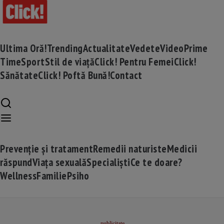
Ultima Oră!
Trending
Actualitate
Vedete
Video
Prime
Time
Sport
Stil de viață
Click! Pentru Femei
Click!
Sănătate
Click! Poftă Bună!
Contact
Prevenție și tratament
Remedii naturiste
Medicii
răspund
Viața sexuală
Specialiști
Ce te doare?
Wellness
Familie
Psiho