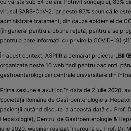
cu vârsta sub 54 de ani. Potrivit sondajului, 82% d
virusul SARS-CoV-2, iar peste 83% spun că le este
administrare tratament, din cauza epidemiei de CO
(în general pentru a obţine reţetă, pentru a se pr
pentru a cere informaţii cu privire la COVID-19) şi
În acest context, ASPIIR a demarat proiectul „
BII (
organizate peste 10 webinarii pentru pacienţi, până l
gastroenterologi din centrele universitare din între
Prima sesiune a avut loc în data de 2 iulie 2020, a
Societăţii Române de Gastroenterologie şi Hepatolo
pacienţii putând discuta la această dată cu Prof. D
Hepatologie), Centrul de Gastroenterologie & Hepa
iulie 2020, webinar realizat împreună cu Prof. Dr. M