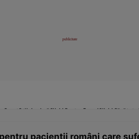
me
Sport
Stil de viață
Click! Pentru Femei
Click! Sănătate
pentru pacienţii români care suf