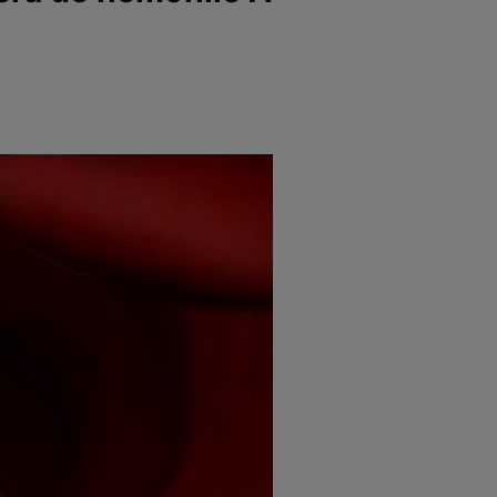
e
Psiho