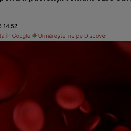
nd
Viața sexuală
Specialiști
Ce te doare?
Wellness
Famili
6 14:52
ă în Google
Urmărește-ne pe Discover