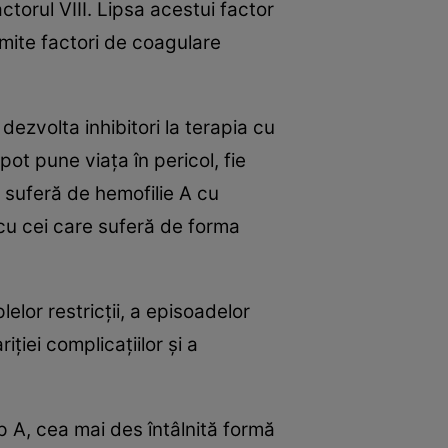
torul VIII. Lipsa acestui factor
mite factori de coagulare
ezvolta inhibitori la terapia cu
pot pune viaţa în pericol, fie
 suferă de hemofilie A cu
 cu cei care suferă de forma
lelor restricţii, a episoadelor
iţiei complicaţiilor şi a
p A, cea mai des întâlnită formă