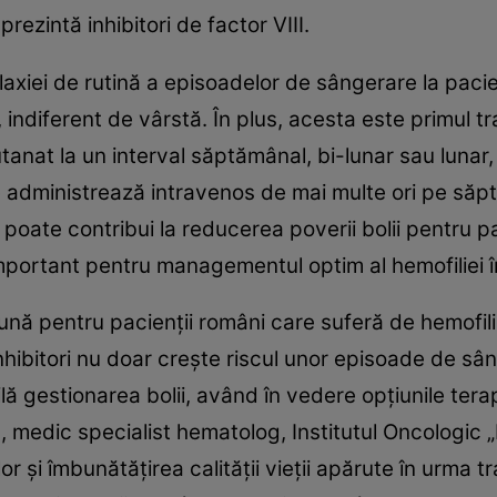
prezintă inhibitori de factor VIII.
axiei de rutină a episoadelor de sângerare la pacie
II, indiferent de vârstă. În plus, acesta este primul
tanat la un interval săptămânal, bi-lunar sau lunar,
e administrează intravenos de mai multe ori pe săp
e poate contribui la reducerea poverii bolii pentru p
important pentru managementul optim al hemofiliei
nă pentru pacienţii români care suferă de hemofilie 
 inhibitori nu doar creşte riscul unor episoade de sâ
ficilă gestionarea bolii, având în vedere opţiunile te
 medic specialist hematolog, Institutul Oncologic „Pr
 şi îmbunătăţirea calităţii vieţii apărute în urma 