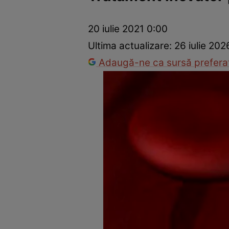
Prevenție și tratament
Remedii naturiste
Medicii răspu
20 iulie 2021 0:00
Ultima actualizare:
26 iulie 202
Adaugă-ne ca sursă preferat