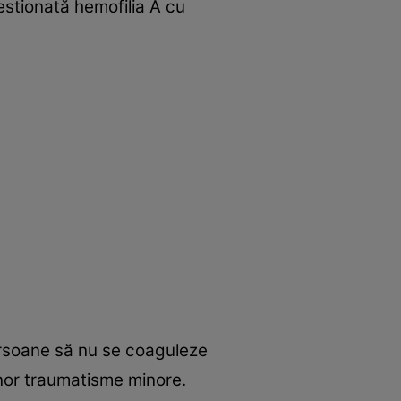
estionată hemofilia A cu
ersoane să nu se coaguleze
unor traumatisme minore.