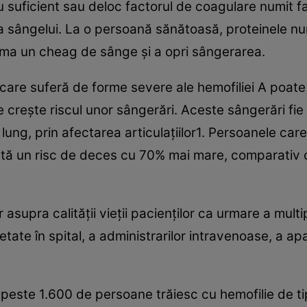
 suficient sau deloc factorul de coagulare numit fac
 sângelui. La o persoană sănătoasă, proteinele nu
rma un cheag de sânge şi a opri sângerarea.
are suferă de forme severe ale hemofiliei A poate d
e creşte riscul unor sângerări. Aceste sângerări fie 
ng, prin afectarea articulaţiilor1. Persoanele care
rezintă un risc de deces cu 70% mai mare, comparativ
supra calităţii vieţii pacienţilor ca urmare a multip
tate în spital, a administrarilor intravenoase, a apar
a peste 1.600 de persoane trăiesc cu hemofilie de ti