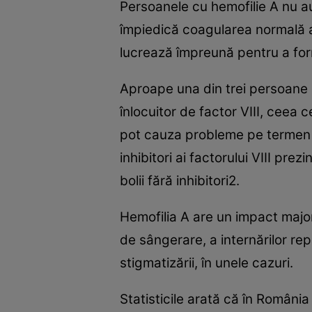
Persoanele cu hemofilie A nu au
împiedică coagularea normală a
lucrează împreună pentru a fo
Aproape una din trei persoane c
înlocuitor de factor VIII, ceea c
pot cauza probleme pe termen lu
inhibitori ai factorului VIII p
bolii fără inhibitori2.
Hemofilia A are un impact major a
de sângerare, a internărilor repe
stigmatizării, în unele cazuri.
Statisticile arată că în Români