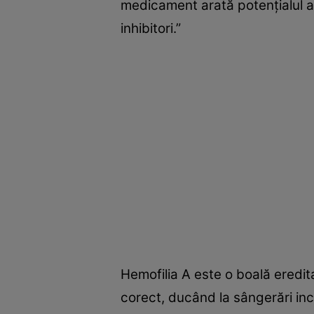
medicament arată potenţialul ac
inhibitori.”
Hemofilia A este o boală eredi
corect, ducând la sângerări in