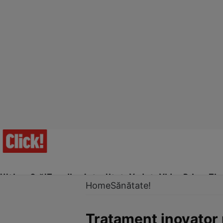
Ultima Oră!
Trending
Actualitate
Vedete
Video
Prime Ti
Home
Sănătate!
Tratament inovator 