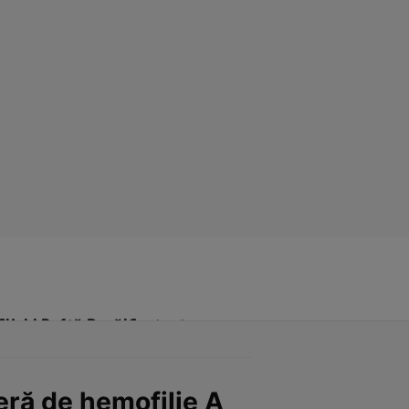
Click! Poftă Bună!
Contact
eră de hemofilie A