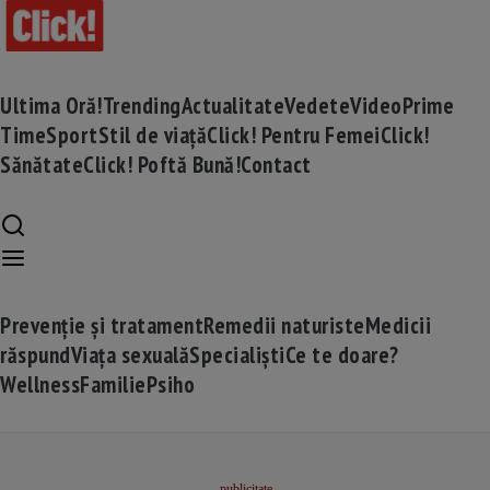
Ultima Oră!
Trending
Actualitate
Vedete
Video
Prime
Time
Sport
Stil de viață
Click! Pentru Femei
Click!
Sănătate
Click! Poftă Bună!
Contact
Prevenție și tratament
Remedii naturiste
Medicii
răspund
Viața sexuală
Specialiști
Ce te doare?
Wellness
Familie
Psiho