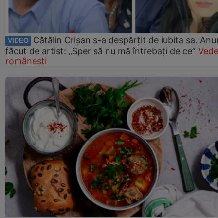
Cătălin Crișan s-a despărțit de iubita sa. Anu
VIDEO
făcut de artist: „Sper să nu mă întrebați de ce”
Vede
românești