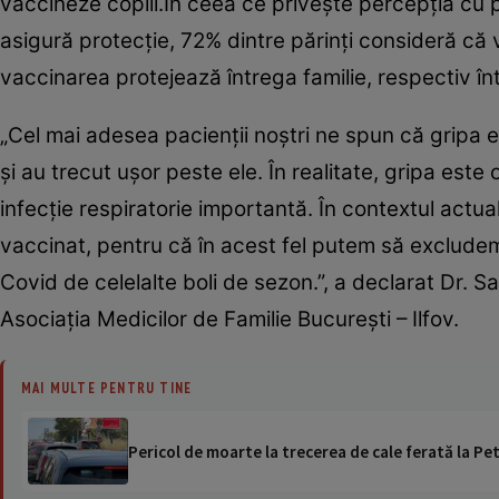
vaccineze copiii.În ceea ce priveşte percepţia cu p
asigură protecţie, 72% dintre părinţi consideră că 
vaccinarea protejează întrega familie, respectiv î
„Cel mai adesea pacienţii noştri ne spun că gripa e
şi au trecut uşor peste ele. În realitate, gripa est
infecţie respiratorie importantă. În contextul actua
vaccinat, pentru că în acest fel putem să excludem
Covid de celelalte boli de sezon.”, a declarat Dr. 
Asociaţia Medicilor de Familie Bucureşti – Ilfov.
MAI MULTE PENTRU TINE
Pericol de moarte la trecerea de cale ferată la Pet