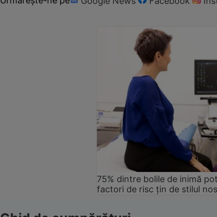
Urmărește-ne pe
Google News
Facebook
In
75% dintre bolile de inimă pot
factori de risc țin de stilul no