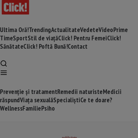
Ultima Oră!
Trending
Actualitate
Vedete
Video
Prime
Time
Sport
Stil de viață
Click! Pentru Femei
Click!
Sănătate
Click! Poftă Bună!
Contact
Prevenție și tratament
Remedii naturiste
Medicii
răspund
Viața sexuală
Specialiști
Ce te doare?
Wellness
Familie
Psiho