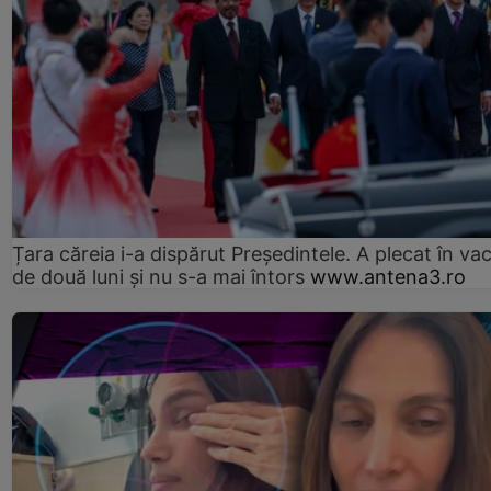
Țara căreia i-a dispărut Președintele. A plecat în va
de două luni și nu s-a mai întors
www.antena3.ro