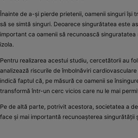
Înainte de a-şi pierde prietenii, oamenii singuri îş
să se simtă singuri. Deoarece singurătatea este aso
important ca oamenii să recunoască singuratatea şi 
izola.
Pentru realizarea acestui studiu, cercetătorii au f
analizează riscurile de îmbolnăviri cardiovasculare
indică faptul că, pe măsură ce oamenii se însingureaz
transformă într-un cerc vicios care nu le mai permite
Pe de altă parte, potrivit acestora, societatea a de
face şi mai importantă recunoaşterea singurătăţii şi