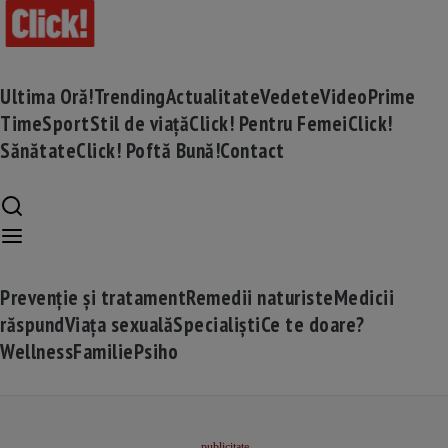
Ultima Oră!
Trending
Actualitate
Vedete
Video
Prime
Time
Sport
Stil de viață
Click! Pentru Femei
Click!
Sănătate
Click! Poftă Bună!
Contact
Prevenție și tratament
Remedii naturiste
Medicii
răspund
Viața sexuală
Specialiști
Ce te doare?
Wellness
Familie
Psiho