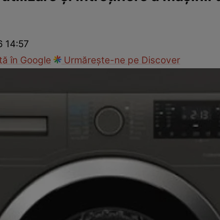
nd
Viața sexuală
Specialiști
Ce te doare?
Wellness
Famili
6 14:57
ă în Google
Urmărește-ne pe Discover