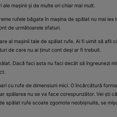
i ale maşinii şi de multe ori chiar mai mult.
reme rufele băgate în maşina de spălat nu mai ies 
cont de următoarele sfaturi.
re al maşinii tale de spălat rufe. Ai fi uimit să afli c
uri de care nu ai ţinut cont deşi ar fi trebuit.
lat. Dacă faci asta nu faci decât să îngreunezi mis
ct.
ri cu rufe de dimensiuni mici. O încărcătură forma
 iar spălarea nu se va face corespunzător. Vei şti că 
e spălat rufe scoate zgomote neobişnuite, se mişc