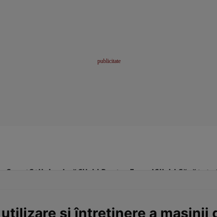
me
Sport
Stil de viață
Click! Pentru Femei
Click! Sănătate
tilizare şi întreţinere a maşinii 