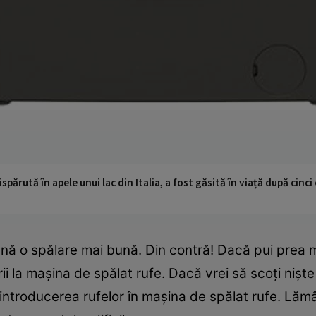
ispărută în apele unui lac din Italia, a fost găsită în viață după cin
nă o spălare mai bună. Din contră! Dacă pui prea m
ii la maşina de spălat rufe. Dacă vrei să scoţi nişte 
 introducerea rufelor în maşina de spălat rufe. Lăm