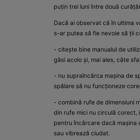
puţin trei luni între două curăţăr
Dacă ai observat că în ultima v
s-ar putea să fie nevoie să ţii 
- citeşte bine manualul de utiliza
găsi acolo şi, mai ales, câte sfat
- nu supraîncărca maşina de spă
spălare să nu funcţioneze core
- combină rufe de dimensiuni ma
din rufe mici nu circulă corect,
pentru încărcare dacă maşina d
sau vibrează ciudat.