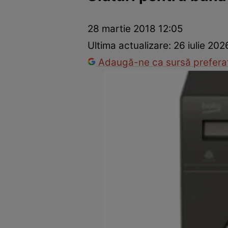
Prevenție și tratament
Remedii naturiste
Medicii răspu
28 martie 2018 12:05
Ultima actualizare:
26 iulie 202
Adaugă-ne ca sursă preferat