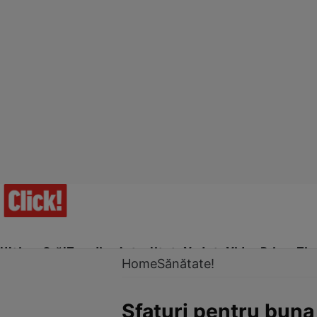
Ultima Oră!
Trending
Actualitate
Vedete
Video
Prime Ti
Home
Sănătate!
Sfaturi pentru buna u