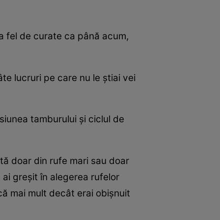
la fel de curate ca până acum,
âte lucruri pe care nu le ştiai vei
iunea tamburului şi ciclul de
tă doar din rufe mari sau doar
ai greşit în alegerea rufelor
ă mai mult decât erai obişnuit