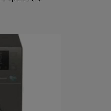
e
Psiho