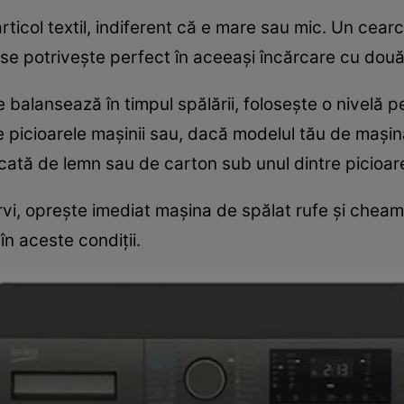
articol textil, indiferent că e mare sau mic. Un cea
 se potriveşte perfect în aceeaşi încărcare cu dou
 balansează în timpul spălării, foloseşte o nivelă p
 picioarele maşinii sau, dacă modelul tău de maşină
cată de lemn sau de carton sub unul dintre picioar
vi, opreşte imediat maşina de spălat rufe şi cheam
în aceste condiţii.