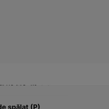
Click! Poftă Bună!
Contact
de spălat (P)