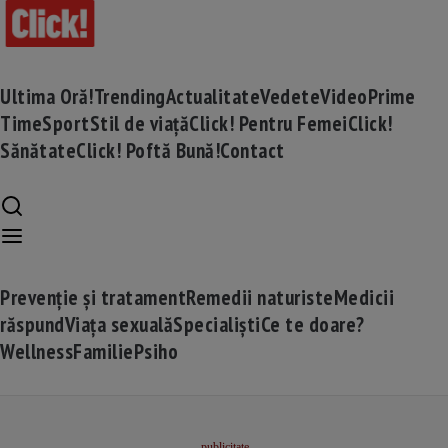
Ultima Oră!
Trending
Actualitate
Vedete
Video
Prime
Time
Sport
Stil de viață
Click! Pentru Femei
Click!
Sănătate
Click! Poftă Bună!
Contact
Prevenție și tratament
Remedii naturiste
Medicii
răspund
Viața sexuală
Specialiști
Ce te doare?
Wellness
Familie
Psiho