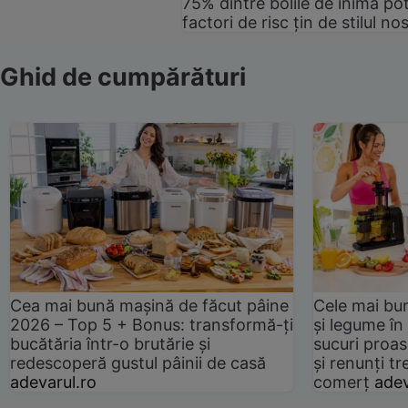
75% dintre bolile de inimă pot
factori de risc țin de stilul no
Ghid de cumpărături
Cea mai bună mașină de făcut pâine
Cele mai bu
2026 – Top 5 + Bonus: transformă-ți
și legume în
bucătăria într-o brutărie și
sucuri proas
redescoperă gustul pâinii de casă
și renunți tr
adevarul.ro
comerț
adev