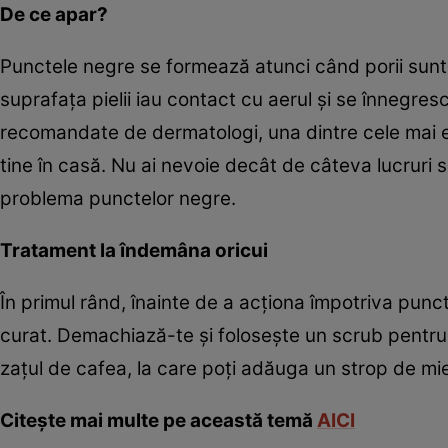
De ce apar?
Punctele negre se formează atunci când porii sunt 
suprafaţa pielii iau contact cu aerul şi se înnegres
recomandate de dermatologi, una dintre cele mai efi
tine în casă. Nu ai nevoie decât de câteva lucruri s
problema punctelor negre.
Tratament la îndemâna oricui
În primul rând, înainte de a acţiona împotriva punc
curat. Demachiază-te şi foloseşte un scrub pentru 
zaţul de cafea, la care poţi adăuga un strop de mier
Citeşte mai multe pe această temă
AICI