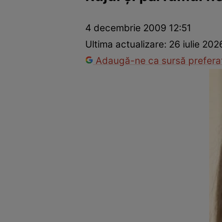
Prevenție și tratament
Remedii naturiste
Medicii răspu
4 decembrie 2009 12:51
Ultima actualizare:
26 iulie 202
Adaugă-ne ca sursă preferat