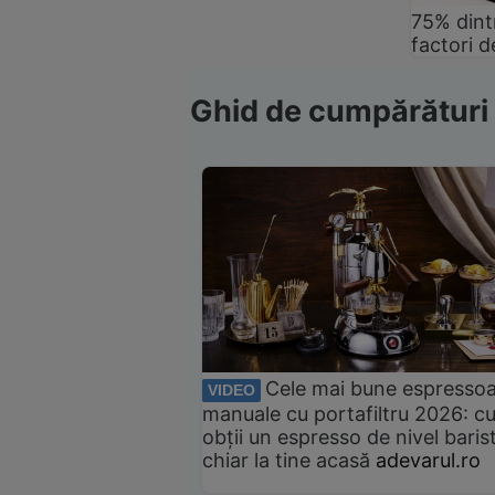
75% dintr
factori d
Ghid de cumpărături
Cele mai bune espresso
VIDEO
manuale cu portafiltru 2026: c
obții un espresso de nivel baris
chiar la tine acasă
adevarul.ro