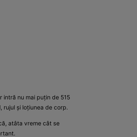
 intră nu mai puţin de 515
rujul şi loţiunea de corp.
 că, atâta vreme cât se
rtant.