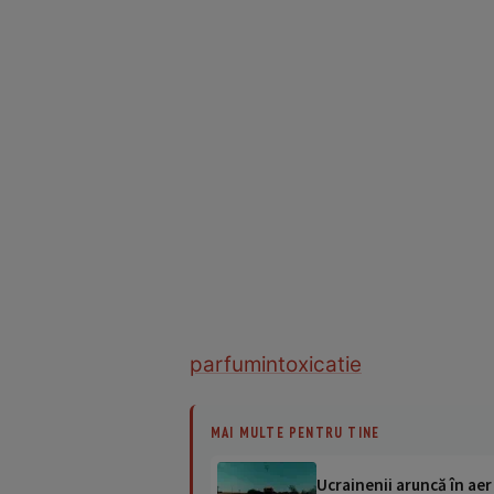
parfum
intoxicatie
MAI MULTE PENTRU TINE
Ucrainenii aruncă în aer