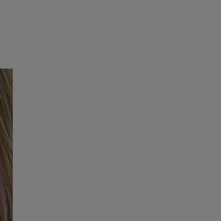
e
Psiho