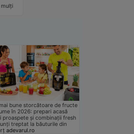
 mulți
mai bune storcătoare de fructe
gume în 2026: prepari acasă
i proaspete și combinații fresh
unți treptat la băuturile din
rț
adevarul.ro