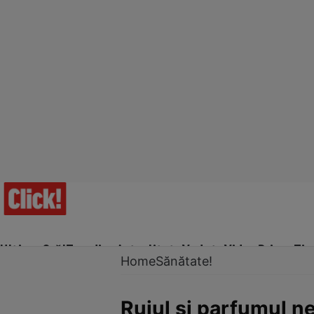
Ultima Oră!
Trending
Actualitate
Vedete
Video
Prime Ti
Home
Sănătate!
Rujul şi parfumul ne