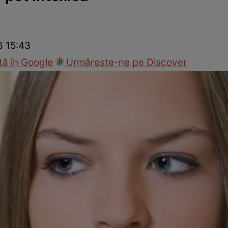
nd
Viața sexuală
Specialiști
Ce te doare?
Wellness
Famili
6 15:43
ă în Google
Urmărește-ne pe Discover