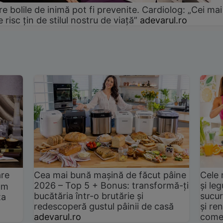
e bolile de inimă pot fi prevenite. Cardiolog: „Cei mai
e risc țin de stilul nostru de viață”
adevarul.ro
are
Cea mai bună mașină de făcut pâine
Cele 
2026 – Top 5 + Bonus: transformă-ți
și le
um
bucătăria într-o brutărie și
sucur
ta
redescoperă gustul pâinii de casă
și ren
adevarul.ro
come