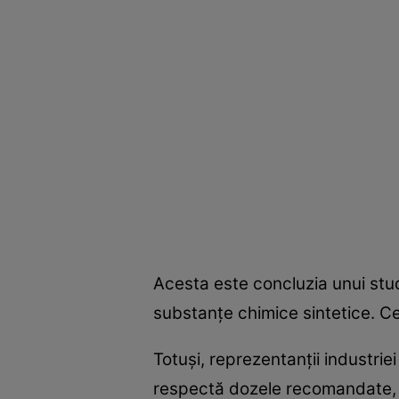
Acesta este concluzia unui stud
substanţe chimice sintetice. Ce
Totuşi, reprezentanţii industri
respectă dozele recomandate, n