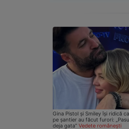
Gina Pistol și Smiley își ridică c
pe șantier au făcut furori: „Pas
deja gata”
Vedete românești