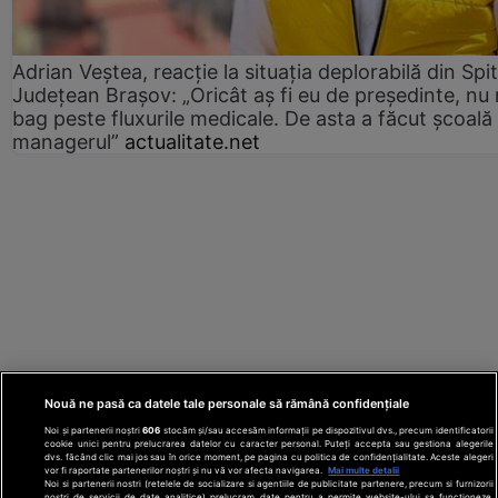
Adrian Veștea, reacție la situația deplorabilă din Spit
Județean Brașov: „Oricât aș fi eu de președinte, nu
bag peste fluxurile medicale. De asta a făcut școală
managerul”
actualitate.net
Nouă ne pasă ca datele tale personale să rămână confidențiale
Noi și partenerii noștri
606
stocăm și/sau accesăm informații pe dispozitivul dvs., precum identificatorii
cookie unici pentru prelucrarea datelor cu caracter personal. Puteți accepta sau gestiona alegerile
dvs. făcând clic mai jos sau în orice moment, pe pagina cu politica de confidențialitate. Aceste alegeri
vor fi raportate partenerilor noștri și nu vă vor afecta navigarea.
Mai multe detalii
Noi si partenerii nostri (retelele de socializare si agentiile de publicitate partenere, precum si furnizorii
nostri de servicii de date analitice) prelucram date pentru a permite website-ului sa functioneze,