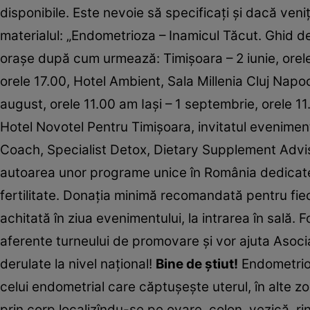
disponibile. Este nevoie să specificaţi şi dacă veniţi
materialul: „Endometrioza – Inamicul Tăcut. Ghid 
oraşe după cum urmează: Timişoara – 2 iunie, orele
orele 17.00, Hotel Ambient, Sala Millenia Cluj Napoc
august, orele 11.00 am Iaşi – 1 septembrie, orele 
Hotel Novotel Pentru Timişoara, invitatul evenimen
Coach, Specialist Detox, Dietary Supplement Advi
autoarea unor programe unice în România dedicate
fertilitate. Donaţia minimă recomandată pentru fiec
achitată în ziua evenimentului, la intrarea în sală. 
aferente turneului de promovare şi vor ajuta Asoci
derulate la nivel naţional!
Bine de ştiut!
Endometrioz
celui endometrial care căptuşeşte uterul, în alte z
prin corp localizîndu-se pe ovare, colon, vezică, rin