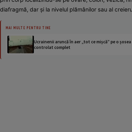
diafragmă, dar şi la nivelul plămânilor sau al creieru
MAI MULTE PENTRU TINE
Ucrainenii aruncă în aer „tot ce mișcă” pe o șose
controlat complet