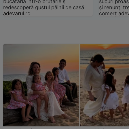
bucătăria într-o brutărie și
sucuri proas
redescoperă gustul pâinii de casă
și renunți tr
adevarul.ro
comerț
adev