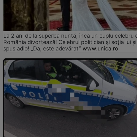
La 2 ani de la superba nuntă, încă un cuplu celebru 
România divorțează! Celebrul politician și soția lui ș
spus adio! „Da, este adevărat”
www.unica.ro