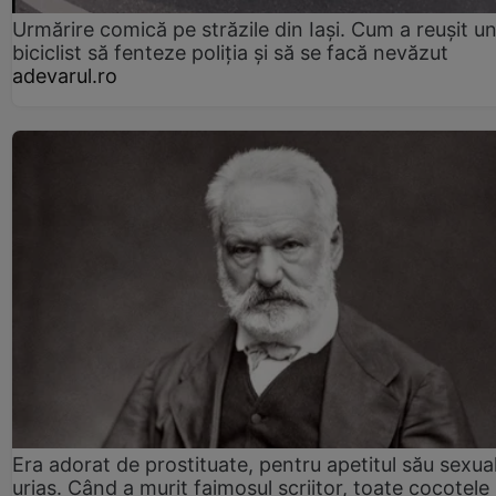
Urmărire comică pe străzile din Iași. Cum a reușit u
biciclist să fenteze poliția și să se facă nevăzut
adevarul.ro
Era adorat de prostituate, pentru apetitul său sexua
uriaș. Când a murit faimosul scriitor, toate cocotele