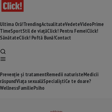
Ultima Oră!
Trending
Actualitate
Vedete
Video
Prime
Time
Sport
Stil de viață
Click! Pentru Femei
Click!
Sănătate
Click! Poftă Bună!
Contact
Prevenție și tratament
Remedii naturiste
Medicii
răspund
Viața sexuală
Specialiști
Ce te doare?
Wellness
Familie
Psiho