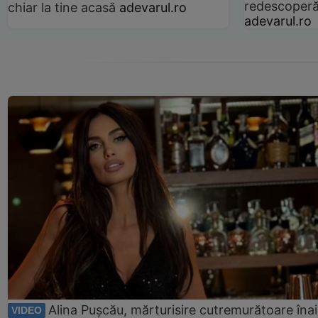
redescoperă 
chiar la tine acasă
adevarul.ro
adevarul.ro
Alina Pușcău, mărturisire cutremurătoare îna
VIDEO