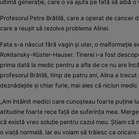
ultimă generaţie, care o va ajuta pe fată să aibă o
Profesorul Petre Brătilă, care a operat de cancer d
care a reuşit să rezolve problema Alinei.
Fata s-a născut fără vagin şi uter, o malformaţie
Rokitansky-Küster-Hauser. Tinerei i-a fost descope
prima dată la medic pentru a afla de ce nu are înc
profesorul Brătilă, timp de patru ani, Alina a trecut
deznădejde şi chiar furie, mai ales că niciun medic 
„Am întâlnit medici care cunoşteau foarte puţine 
atitudine foarte rece faţă de suferinţa mea. Merge
că există vreo soluţie pentru cazul meu. Ştiam că 
o viaţă normală. Iar eu voiam să trăiesc ca oricare 