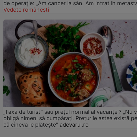
de operație: „Am cancer la sân. Am intrat în metast
Vedete românești
„Taxa de turist” sau prețul normal al vacanței? „Nu 
obligă nimeni să cumpărați. Prețurile astea există p
că cineva le plătește”
adevarul.ro