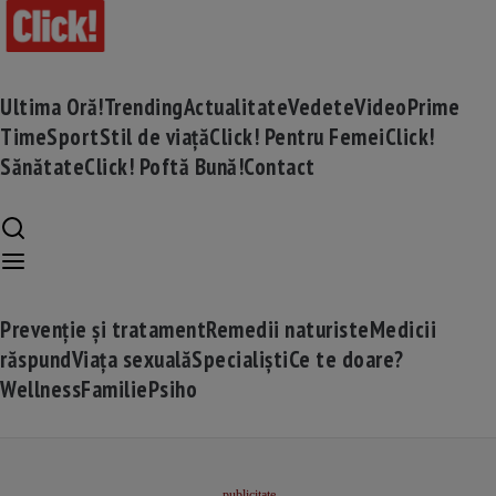
Ultima Oră!
Trending
Actualitate
Vedete
Video
Prime
Time
Sport
Stil de viață
Click! Pentru Femei
Click!
Sănătate
Click! Poftă Bună!
Contact
Prevenție și tratament
Remedii naturiste
Medicii
răspund
Viața sexuală
Specialiști
Ce te doare?
Wellness
Familie
Psiho