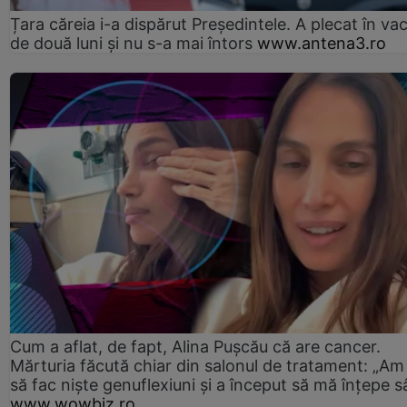
Țara căreia i-a dispărut Președintele. A plecat în va
de două luni și nu s-a mai întors
www.antena3.ro
Cum a aflat, de fapt, Alina Pușcău că are cancer.
Mărturia făcută chiar din salonul de tratament: „Am
să fac niște genuflexiuni și a început să mă înțepe s
www.wowbiz.ro