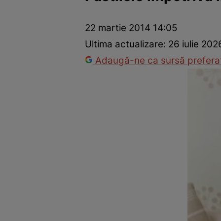
Prevenție și tratament
Remedii naturiste
Medicii răspu
22 martie 2014 14:05
Ultima actualizare:
26 iulie 202
Adaugă-ne ca sursă preferat