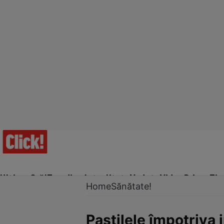
Ultima Oră!
Trending
Actualitate
Vedete
Video
Prime Ti
Home
Sănătate!
Pastilele împotriva 