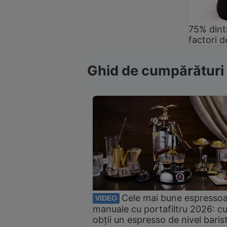
75% dintr
factori d
Ghid de cumpărături
Cele mai bune espresso
VIDEO
manuale cu portafiltru 2026: c
obții un espresso de nivel baris