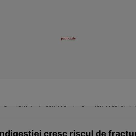
me
Sport
Stil de viață
Click! Pentru Femei
Click! Sănătate
indigestiei cresc riscul de fractu