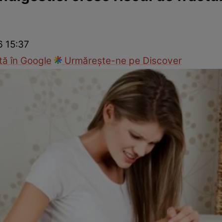
nd
Viața sexuală
Specialiști
Ce te doare?
Wellness
Famili
6 15:37
ă în Google
Urmărește-ne pe Discover