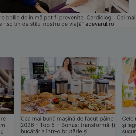
e bolile de inimă pot fi prevenite. Cardiolog: „Cei mai
e risc țin de stilul nostru de viață”
adevarul.ro
are
Cea mai bună mașină de făcut pâine
Cele 
2026 – Top 5 + Bonus: transformă-ți
și le
um
bucătăria într-o brutărie și
sucur
ta