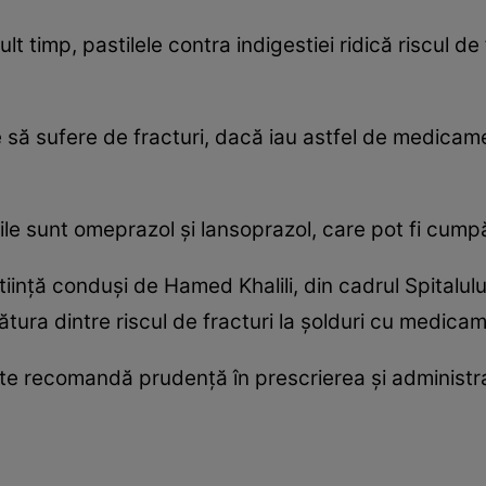
t timp, pastilele contra indigestiei ridică riscul de
e să sufere de fracturi, dacă iau astfel de medicam
tile sunt omeprazol şi lansoprazol, care pot fi cump
ştiinţă conduşi de Hamed Khalili, din cadrul Spital
tura dintre riscul de fracturi la şolduri cu medicam
ate recomandă prudenţă în prescrierea şi administ