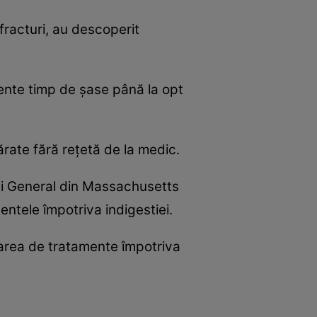
 fracturi, au descoperit
ente timp de şase până la opt
ărate fără reţetă de la medic.
ului General din Massachusetts
entele împotriva indigestiei.
rarea de tratamente împotriva