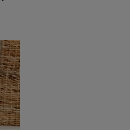
e
Psiho