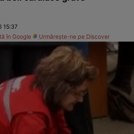
nd
Viața sexuală
Specialiști
Ce te doare?
Wellness
Famili
6 15:37
ă în Google
Urmărește-ne pe Discover