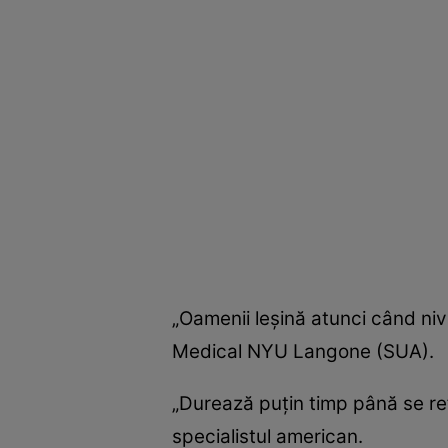
„Oamenii leşină atunci când niv
Medical NYU Langone (SUA).
„Durează puţin timp până se ref
specialistul american.