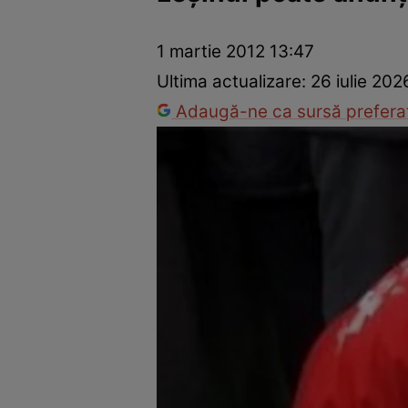
Prevenție și tratament
Remedii naturiste
Medicii răspu
1 martie 2012 13:47
Ultima actualizare:
26 iulie 202
Adaugă-ne ca sursă preferat