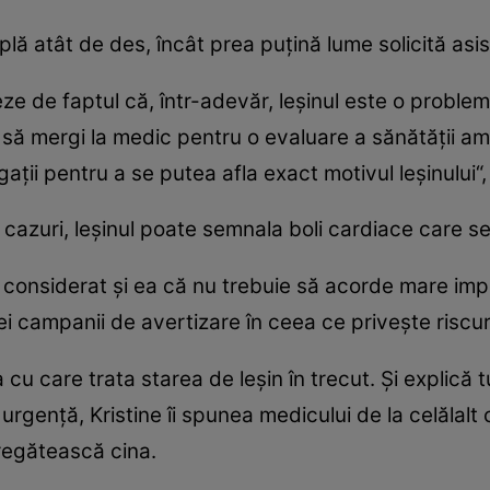
ă atât de des, încât prea puţină lume solicită asi
e de faptul că, într-adevăr, leşinul este o proble
 să mergi la medic pentru o evaluare a sănătăţii am
aţii pentru a se putea afla exact motivul leşinului“, 
 cazuri, leşinul poate semnala boli cardiace care se
a considerat şi ea că nu trebuie să acorde mare imp
 campanii de avertizare în ceea ce priveşte riscuril
cu care trata starea de leşin în trecut. Şi explică 
e urgenţă, Kristine îi spunea medicului de la celălalt
pregătească cina.