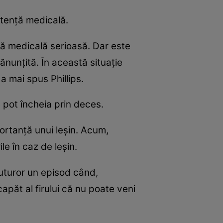
stenţă medicală.
mă medicală serioasă. Dar este
ănunţită. În această situaţie
a mai spus Phillips.
 pot încheia prin deces.
ortanţă unui leşin. Acum,
e în caz de leşin.
tuturor un episod când,
 capăt al firului că nu poate veni