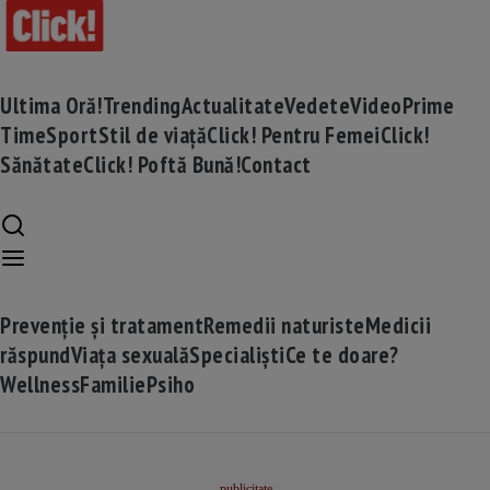
Ultima Oră!
Trending
Actualitate
Vedete
Video
Prime
Time
Sport
Stil de viață
Click! Pentru Femei
Click!
Sănătate
Click! Poftă Bună!
Contact
Prevenție și tratament
Remedii naturiste
Medicii
răspund
Viața sexuală
Specialiști
Ce te doare?
Wellness
Familie
Psiho