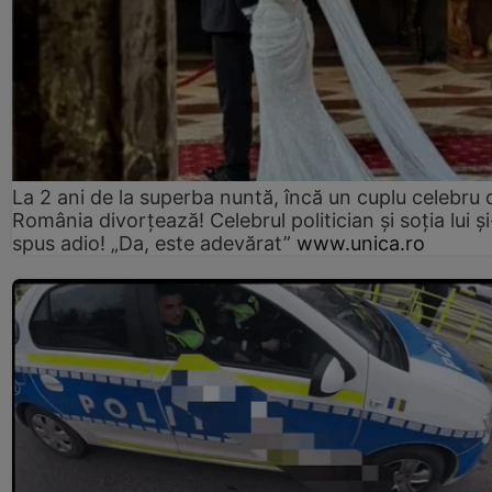
La 2 ani de la superba nuntă, încă un cuplu celebru 
România divorțează! Celebrul politician și soția lui ș
spus adio! „Da, este adevărat”
www.unica.ro