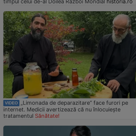
timpul celui de-al Doilea Război Mondial
historia.ro
„Limonada de deparazitare” face furori pe
VIDEO
internet. Medicii avertizează că nu înlocuiește
tratamentul
Sănătate!