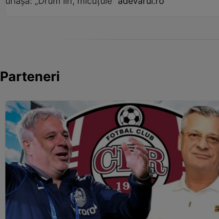
uriașă: „Drum lin, micuțule”
adevarul.ro
Parteneri