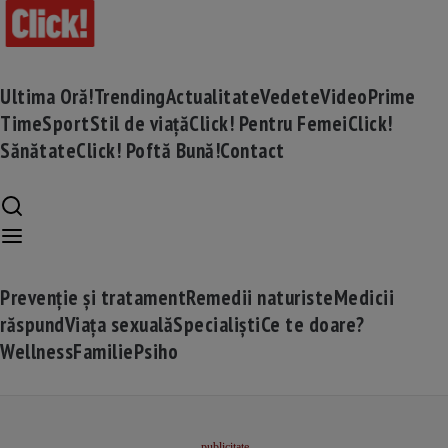
Ultima Oră!
Trending
Actualitate
Vedete
Video
Prime
Time
Sport
Stil de viață
Click! Pentru Femei
Click!
Sănătate
Click! Poftă Bună!
Contact
Prevenție și tratament
Remedii naturiste
Medicii
răspund
Viața sexuală
Specialiști
Ce te doare?
Wellness
Familie
Psiho