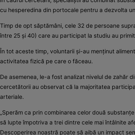
În cadrul cercetării, specialiştii au combinat subs
cu hesperedina din portocale pentru a dezvolta 
Timp de opt săptămâni, cele 32 de persoane supra
între 25 şi 40) care au participat la studiu au prim
În tot aceste timp, voluntarii şi-au menţinut alimen
activitatea fizică pe care o făceau.
De asemenea, le-a fost analizat nivelul de zahăr din 
cercetătorii au observat că la majoritatea participanţ
arteriale.
„Sperăm ca prin combinarea celor două substanţe 
să lupte împotriva a trei dintre cele mai întâlnite a
Descoperirea noastră poate să aibă un impact semn