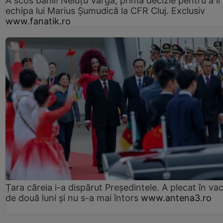
A scos banii! Neluțu Varga, prima decizie pentru a îi
echipa lui Marius Șumudică la CFR Cluj. Exclusiv
www.fanatik.ro
Țara căreia i-a dispărut Președintele. A plecat în va
de două luni și nu s-a mai întors
www.antena3.ro