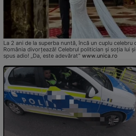
La 2 ani de la superba nuntă, încă un cuplu celebru 
România divorțează! Celebrul politician și soția lui ș
spus adio! „Da, este adevărat”
www.unica.ro