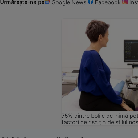
Urmărește-ne pe
Google News
Facebook
In
75% dintre bolile de inimă pot
factori de risc țin de stilul no