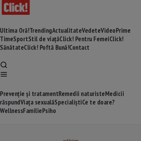
Ultima Oră!
Trending
Actualitate
Vedete
Video
Prime
Time
Sport
Stil de viață
Click! Pentru Femei
Click!
Sănătate
Click! Poftă Bună!
Contact
Prevenție și tratament
Remedii naturiste
Medicii
răspund
Viața sexuală
Specialiști
Ce te doare?
Wellness
Familie
Psiho