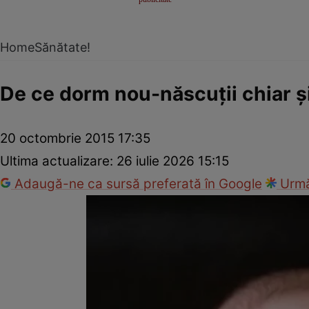
Home
Sănătate!
De ce dorm nou-născuţii chiar şi
20 octombrie 2015 17:35
Ultima actualizare:
26 iulie 2026 15:15
Adaugă-ne ca sursă preferată în Google
Urmă