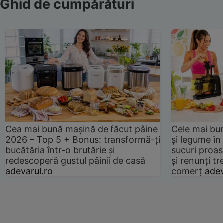
Ghid de cumpărături
Cea mai bună mașină de făcut pâine
Cele mai bu
2026 – Top 5 + Bonus: transformă-ți
și legume în
bucătăria într-o brutărie și
sucuri proas
redescoperă gustul pâinii de casă
și renunți tr
adevarul.ro
comerț
adev