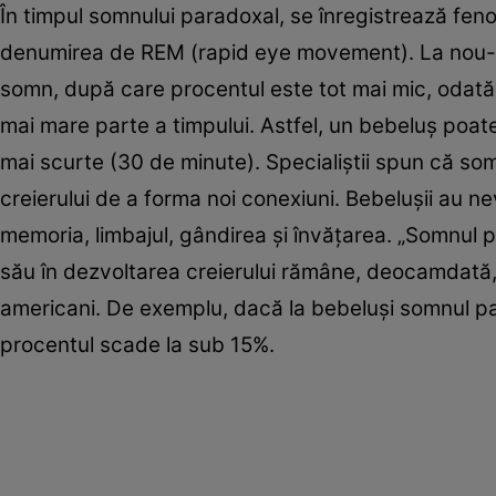
În timpul somnului paradoxal, se înregistrează fe
denumirea de REM (rapid eye movement). La nou-n
somn, după care procentul este tot mai mic, odată 
mai mare parte a timpului. Astfel, un bebeluş poate
mai scurte (30 de minute). Specialiştii spun că som
creierului de a forma noi conexiuni. Bebeluşii au n
memoria, limbajul, gândirea şi învăţarea. „Somnul pa
său în dezvoltarea creierului rămâne, deocamdată,
americani. De exemplu, dacă la bebeluşi somnul par
procentul scade la sub 15%.