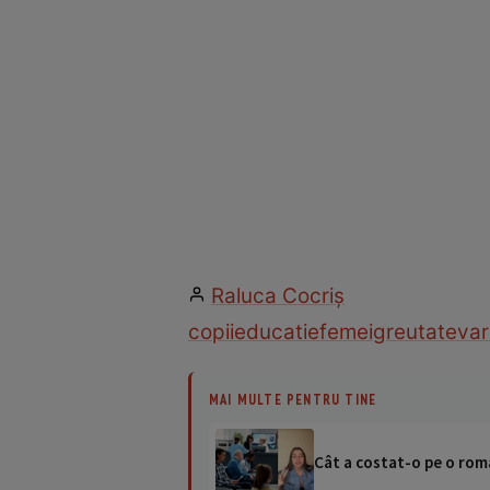
Raluca Cocriş
copii
educatie
femei
greutate
var
MAI MULTE PENTRU TINE
Cât a costat-o pe o româ