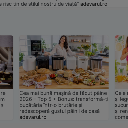
e risc țin de stilul nostru de viață”
adevarul.ro
are
Cea mai bună mașină de făcut pâine
Cele 
2026 – Top 5 + Bonus: transformă-ți
și le
um
bucătăria într-o brutărie și
sucur
ta
redescoperă gustul pâinii de casă
și ren
adevarul.ro
come