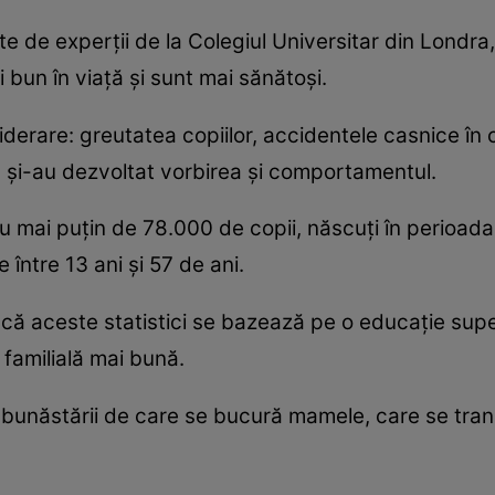
te de experţii de la Colegiul Universitar din Londra
 bun în viaţă şi sunt mai sănătoşi.
siderare: greutatea copiilor, accidentele casnice în 
m şi-au dezvoltat vorbirea şi comportamentul.
nu mai puţin de 78.000 de copii, născuţi în perioa
 între 13 ani şi 57 de ani.
 că aceste statistici se bazează pe o educaţie super
i familială mai bună.
i bunăstării de care se bucură mamele, care se trans