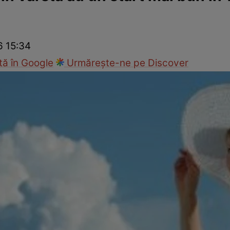
nd
Viața sexuală
Specialiști
Ce te doare?
Wellness
Famili
6 15:34
ă în Google
Urmărește-ne pe Discover