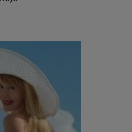
e
Psiho