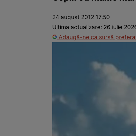
Prevenție și tratament
Remedii naturiste
Medicii răspu
24 august 2012 17:50
Ultima actualizare:
26 iulie 202
Adaugă-ne ca sursă preferat