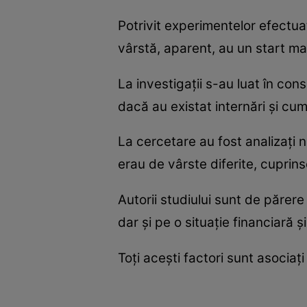
Potrivit experimentelor efectua
vârstă, aparent, au un start mai
La investigaţii s-au luat în con
dacă au existat internări şi cu
La cercetare au fost analizaţi 
erau de vârste diferite, cuprinse
Autorii studiului sunt de părere
dar şi pe o situaţie financiară ş
Toţi aceşti factori sunt asociaţ