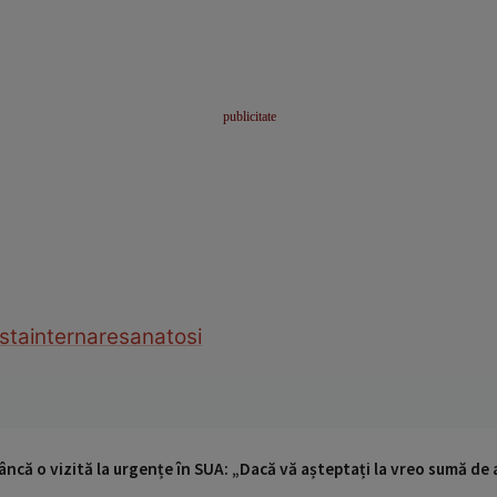
sta
internare
sanatosi
ncă o vizită la urgențe în SUA: „Dacă vă așteptați la vreo sumă de a