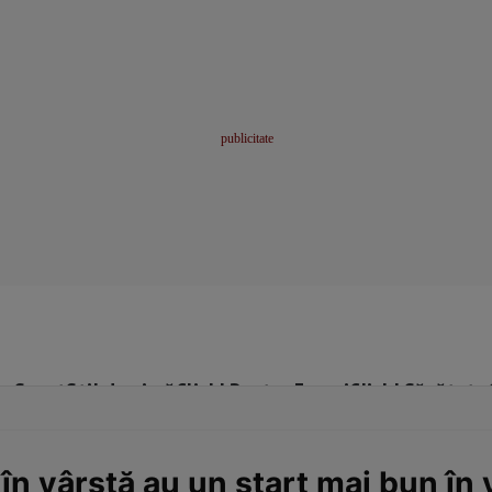
me
Sport
Stil de viață
Click! Pentru Femei
Click! Sănătate
n vârstă au un start mai bun în 