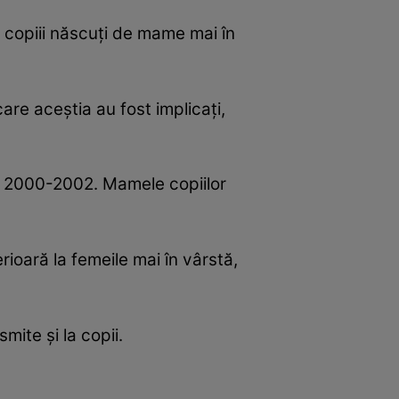
, copiii născuţi de mame mai în
care aceştia au fost implicaţi,
da 2000-2002. Mamele copiilor
ioară la femeile mai în vârstă,
mite şi la copii.