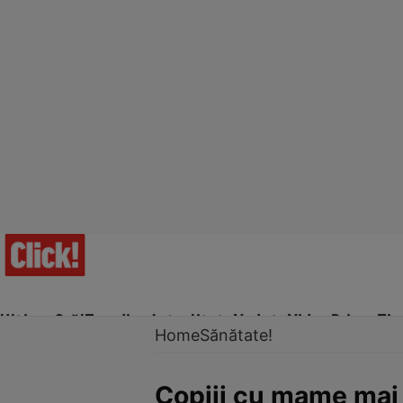
Ultima Oră!
Trending
Actualitate
Vedete
Video
Prime Ti
Home
Sănătate!
Copiii cu mame mai î