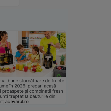
mai bune storcătoare de fructe
gume în 2026: prepari acasă
i proaspete și combinații fresh
unți treptat la băuturile din
rț
adevarul.ro