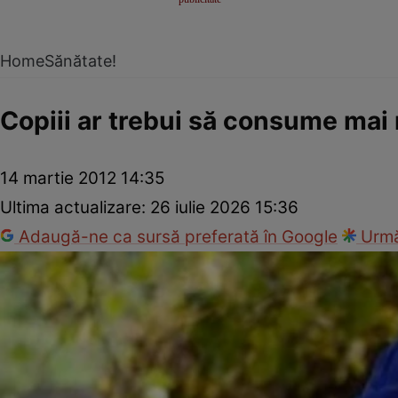
Home
Sănătate!
Copiii ar trebui să consume mai
14 martie 2012 14:35
Ultima actualizare:
26 iulie 2026 15:36
Adaugă-ne ca sursă preferată în Google
Urmă