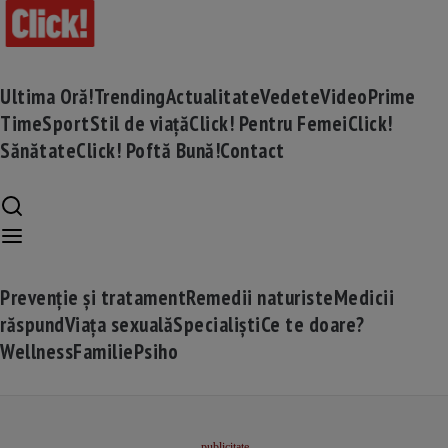
Ultima Oră!
Trending
Actualitate
Vedete
Video
Prime
Time
Sport
Stil de viață
Click! Pentru Femei
Click!
Sănătate
Click! Poftă Bună!
Contact
Prevenție și tratament
Remedii naturiste
Medicii
răspund
Viața sexuală
Specialiști
Ce te doare?
Wellness
Familie
Psiho