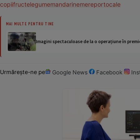
copii
fructe
legume
mandarine
mere
portocale
MAI MULTE PENTRU TINE
Imagini spectaculoase de la o operațiune în premie
Urmărește-ne pe
Google News
Facebook
In