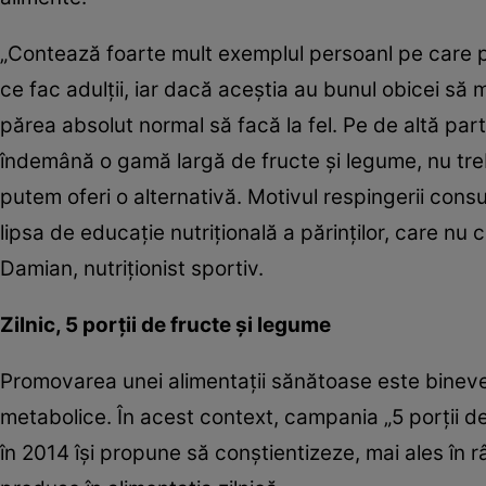
„Contează foarte mult exemplul persoanl pe care părin
ce fac adulţii, iar dacă aceştia au bunul obicei să 
părea absolut normal să facă la fel. Pe de altă part
îndemână o gamă largă de fructe şi legume, nu treb
putem oferi o alternativă. Motivul respingerii cons
lipsa de educaţie nutriţională a părinţilor, care nu
Damian, nutriţionist sportiv.
Zilnic, 5 porţii de fructe şi legume
Promovarea unei alimentaţii sănătoase este binevenită
metabolice. În acest context, campania „5 porţii d
în 2014 îşi propune să conştientizeze, mai ales în r