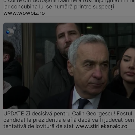
o curte din Botoșani! Marinel a fost înjunghiat în ini
iar concubina lui se numără printre suspecți
www.wowbiz.ro
UPDATE Zi decisivă pentru Călin Georgescu! Fostul
candidat la prezidențiale află dacă va fi judecat pen
tentativă de lovitură de stat
www.stirilekanald.ro