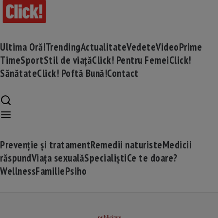
Ultima Oră!
Trending
Actualitate
Vedete
Video
Prime
Time
Sport
Stil de viață
Click! Pentru Femei
Click!
Sănătate
Click! Poftă Bună!
Contact
Prevenție și tratament
Remedii naturiste
Medicii
răspund
Viața sexuală
Specialiști
Ce te doare?
Wellness
Familie
Psiho