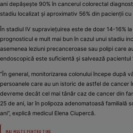
ani depăşeşte 90% în cancerul colorectal diagnosti
stadiu localizat şi aproximativ 56% din pacienţii c
În stadiul IV supravieţuirea este de doar 14-16% l
prognosticul e mult mai bun în cazul unui stadiu inc
asemenea leziuni precanceroase sau polipi care au m
endoscopică este suficientă şi salvează pacientul
”În general, monitorizarea colonului începe după v
persoanele care au un istoric de astfel de cancer î
devreme decât cel mai tânăr caz de cancer din fami
25 de ani, iar în polipoza adenomatoasă familială s
ani”, explică medicul Elena Ciupercă.
MAI MULTE PENTRU TINE