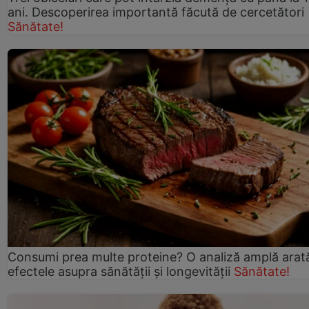
ani. Descoperirea importantă făcută de cercetători
Sănătate!
Consumi prea multe proteine? O analiză amplă arat
efectele asupra sănătății și longevității
Sănătate!