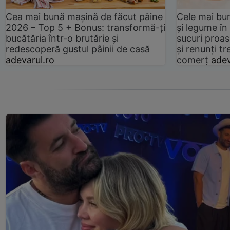
Cea mai bună mașină de făcut pâine
Cele mai bu
2026 – Top 5 + Bonus: transformă-ți
și legume în
bucătăria într-o brutărie și
sucuri proas
redescoperă gustul pâinii de casă
și renunți tr
adevarul.ro
comerț
adev