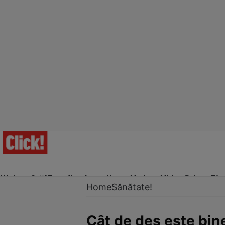
Ultima Oră!
Trending
Actualitate
Vedete
Video
Prime Ti
Home
Sănătate!
Cât de des este bin