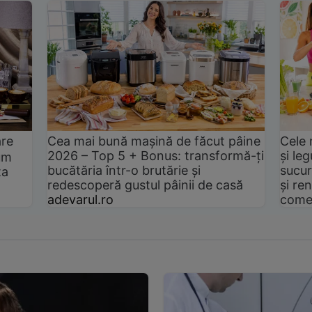
are
Cea mai bună mașină de făcut pâine
Cele 
2026 – Top 5 + Bonus: transformă-ți
și le
um
bucătăria într-o brutărie și
sucur
ta
redescoperă gustul pâinii de casă
și ren
adevarul.ro
come