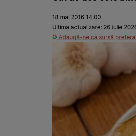
Prevenție și tratament
Remedii naturiste
Medicii răspu
18 mai 2016 14:00
Ultima actualizare:
26 iulie 202
Adaugă-ne ca sursă preferat