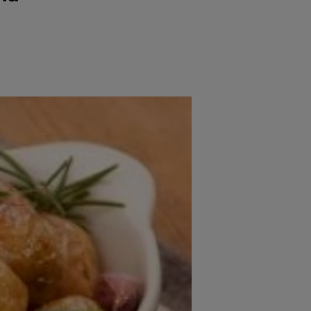
e
Psiho