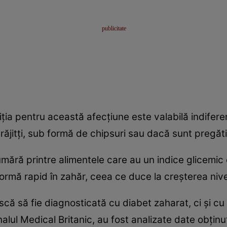
iţia pentru această afecţiune este valabilă indifer
ăjitţi, sub formă de chipsuri sau dacă sunt pregătiţ
mără printre alimentele care au un indice glicemic c
ormă rapid în zahăr, ceea ce duce la creşterea nivel
că să fie diagnosticată cu diabet zaharat, ci şi cu 
rnalul Medical Britanic, au fost analizate date obţin