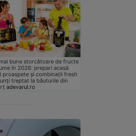
mai bune storcătoare de fructe
gume în 2026: prepari acasă
i proaspete și combinații fresh
unți treptat la băuturile din
rț
adevarul.ro