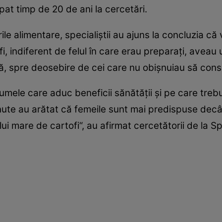
pat timp de 20 de ani la cercetări.
ile alimentare, specialiştii au ajuns la concluzia c
 indiferent de felul în care erau preparaţi, aveau 
lă, spre deosebire de cei care nu obişnuiau să con
umele care aduc beneficii sănătăţii şi pe care trebu
nute au arătat că femeile sunt mai predispuse decât
ui mare de cartofi“, au afirmat cercetătorii de la S