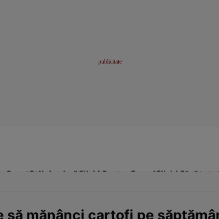
me
Sport
Stil de viață
Click! Pentru Femei
Click! Sănătate
e să mănânci cartofi pe săptămâ