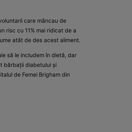
ă voluntarii care mâncau de
un risc cu 11% mai ridicat de a
sume atât de des acest aliment.
ie să le includem în dietă, dar
 bărbaţii diabetului şi
pitalul de Femei Brigham din