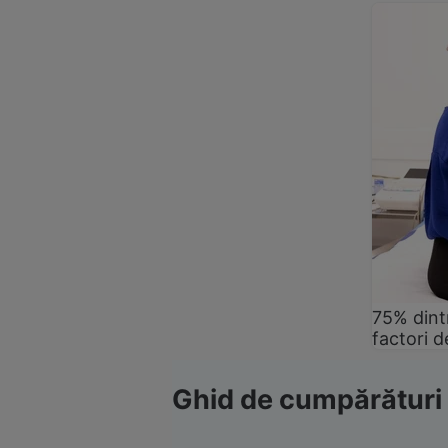
75% dintr
factori d
Ghid de cumpărături