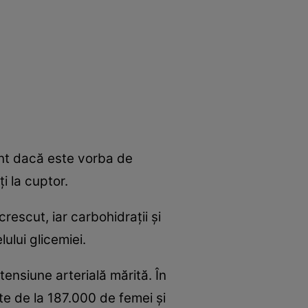
ent dacă este vorba de
i la cuptor.
rescut, iar carbohidraţii şi
ului glicemiei.
tensiune arterială mărită. În
ute de la 187.000 de femei şi