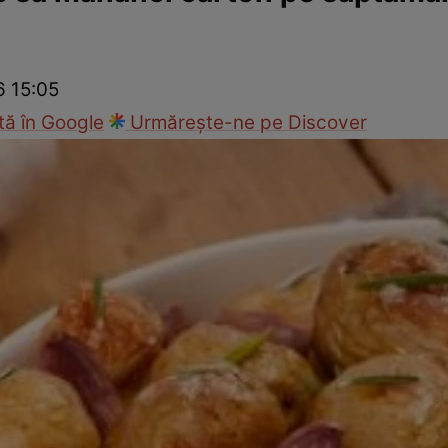
nd
Viața sexuală
Specialiști
Ce te doare?
Wellness
Famili
6 15:05
ă în Google
Urmărește-ne pe Discover