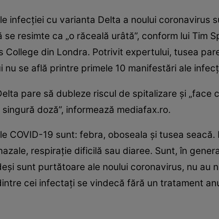
 infecţiei cu varianta Delta a noului coronavirus su
ă se resimte ca „o răceală urâtă”, conform lui Tim 
 College din Londra. Potrivit expertului, tusea pare
 nu se află printre primele 10 manifestări ale infecţi
lta pare să dubleze riscul de spitalizare şi „face c
o singură doză”, informează mediafax.ro.
e COVID-19 sunt: febra, oboseala şi tusea seacă. 
nazale, respiraţie dificilă sau diaree. Sunt, în gen
eşi sunt purtătoare ale noului coronavirus, nu au 
dintre cei infectaţi se vindecă fără un tratament a