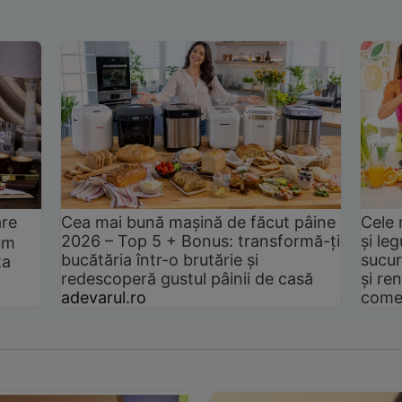
are
Cea mai bună mașină de făcut pâine
Cele 
2026 – Top 5 + Bonus: transformă-ți
și le
um
bucătăria într-o brutărie și
sucur
ta
redescoperă gustul pâinii de casă
și ren
adevarul.ro
come