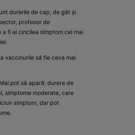
nt durerile de cap, de gât şi
Spector, profesor de
 a fi al cincilea simptom cel mai
ei.
a vaccinurile să fie ceva mai
Mai pot să apară: durere de
eral, simptome moderate, care
niciun simptom, dar pot
nume.