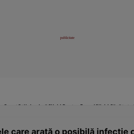
me
Sport
Stil de viață
Click! Pentru Femei
Click! Sănătate
 care arată o posibilă infecţie 