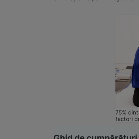
75% dintr
factori d
Ghid de cumpărături