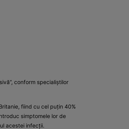
vă”, conform specialiştilor
ritanie, fiind cu cel puţin 40%
 introduc simptomele lor de
l acestei infecţii.