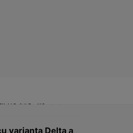
Click! Poftă Bună!
Contact
cu varianta Delta a