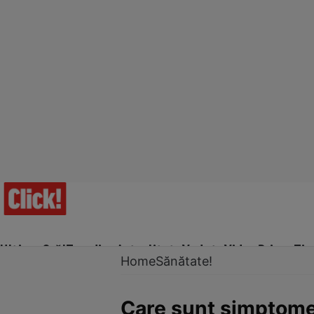
Ultima Oră!
Trending
Actualitate
Vedete
Video
Prime Ti
Home
Sănătate!
Care sunt simptomele