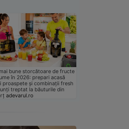
mai bune storcătoare de fructe
gume în 2026: prepari acasă
i proaspete și combinații fresh
unți treptat la băuturile din
rț
adevarul.ro