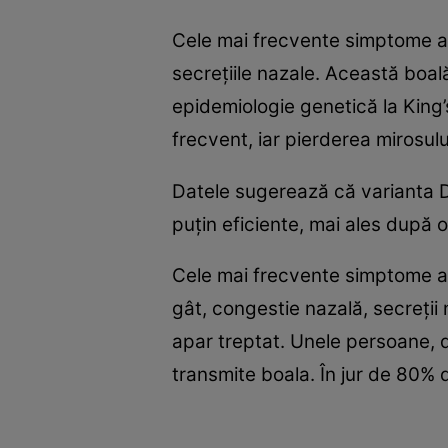
Cele mai frecvente simptome ale
secreţiile nazale. Această boal
epidemiologie genetică la King’s
frecvent, iar pierderea mirosului
Datele sugerează că varianta De
puţin eficiente, mai ales după 
Cele mai frecvente simptome al
gât, congestie nazală, secreţii 
apar treptat. Unele persoane, d
transmite boala. În jur de 80% 