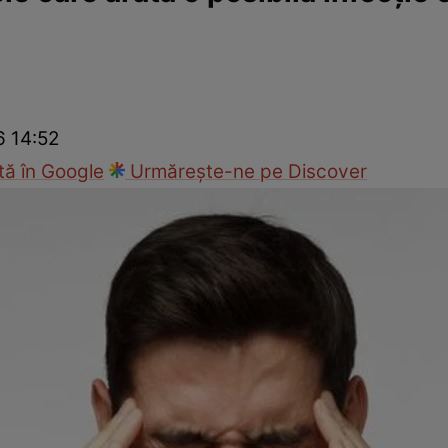
nd
Viața sexuală
Specialiști
Ce te doare?
Wellness
Famili
6 14:52
ă în Google
Urmărește-ne pe Discover