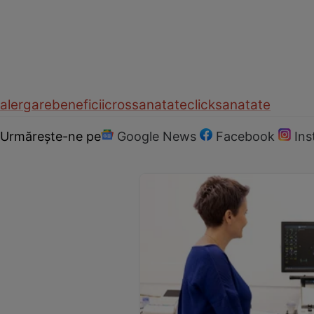
alergare
beneficii
cros
sanatate
clicksanatate
Urmărește-ne pe
Google News
Facebook
In