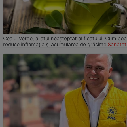
Ceaiul verde, aliatul neașteptat al ficatului. Cum poa
reduce inflamația și acumularea de grăsime
Sănătat