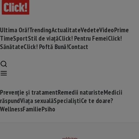
Ultima Oră!
Trending
Actualitate
Vedete
Video
Prime
Time
Sport
Stil de viață
Click! Pentru Femei
Click!
Sănătate
Click! Poftă Bună!
Contact
Prevenție și tratament
Remedii naturiste
Medicii
răspund
Viața sexuală
Specialiști
Ce te doare?
Wellness
Familie
Psiho