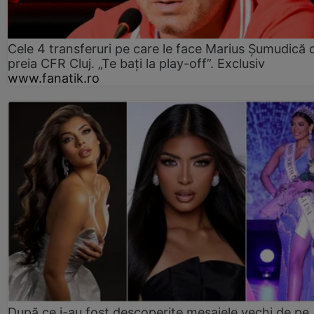
Cele 4 transferuri pe care le face Marius Șumudică 
preia CFR Cluj. „Te bați la play-off”. Exclusiv
www.fanatik.ro
După ce i-au fost descoperite mesajele vechi de pe