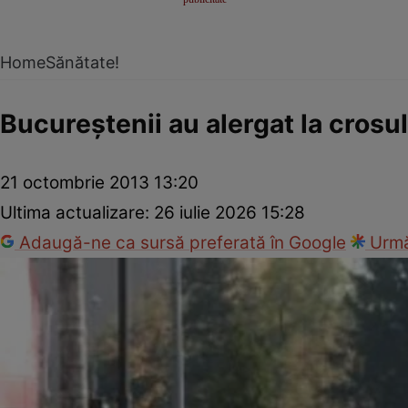
Home
Sănătate!
Bucureştenii au alergat la crosul
21 octombrie 2013 13:20
Ultima actualizare:
26 iulie 2026 15:28
Adaugă-ne ca sursă preferată în Google
Urmă