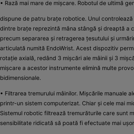
• Rază mai mare de mişcare. Robotul de ultimă gen
dispune de patru braţe robotice. Unul controlează c
dintre braţe reprezintă mâna stângă şi dreaptă a chi
precum separarea şi retragerea ţesutului şi urmărir
articulată numită EndoWrist. Acest dispozitiv perm
rotaţie axială, redând 3 mişcări ale mâinii şi 3 miş
mişcare a acestor instrumente elimină multe provoc
bidimensionale.
• Filtrarea tremurului mâinilor. Mişcările manuale al
printr-un sistem computerizat. Chiar şi cele mai mi
Sistemul robotic filtrează tremurăturile care sunt 
sensibilitate ridicată să poată fi efectuate mai uşor