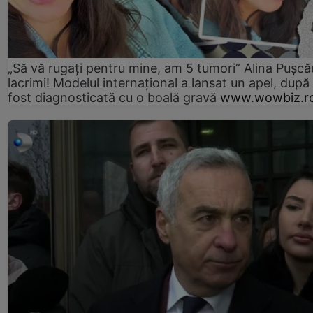
„Să vă rugați pentru mine, am 5 tumori” Alina Pușcău
lacrimi! Modelul internațional a lansat un apel, după
fost diagnosticată cu o boală gravă
www.wowbiz.r