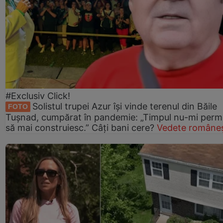
#Exclusiv Click!
Solistul trupei Azur își vinde terenul din Băile
FOTO
Tușnad, cumpărat în pandemie: „Timpul nu-mi perm
să mai construiesc.” Câți bani cere?
Vedete româneș