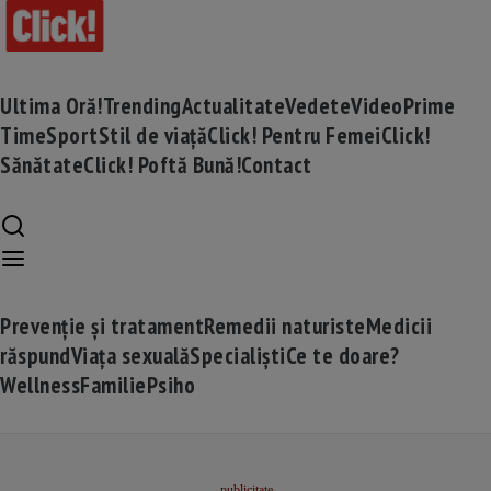
Ultima Oră!
Trending
Actualitate
Vedete
Video
Prime
Time
Sport
Stil de viață
Click! Pentru Femei
Click!
Sănătate
Click! Poftă Bună!
Contact
Prevenție și tratament
Remedii naturiste
Medicii
răspund
Viața sexuală
Specialiști
Ce te doare?
Wellness
Familie
Psiho