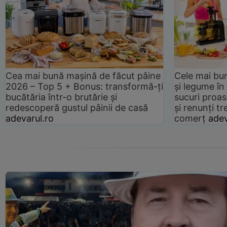
Cea mai bună mașină de făcut pâine
Cele mai bu
2026 – Top 5 + Bonus: transformă-ți
și legume în
bucătăria într-o brutărie și
sucuri proas
redescoperă gustul pâinii de casă
și renunți tr
adevarul.ro
comerț
adev