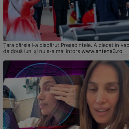
Țara căreia i-a dispărut Președintele. A plecat în va
de două luni și nu s-a mai întors
www.antena3.ro