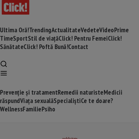
Ultima Oră!
Trending
Actualitate
Vedete
Video
Prime
Time
Sport
Stil de viață
Click! Pentru Femei
Click!
Sănătate
Click! Poftă Bună!
Contact
Prevenție și tratament
Remedii naturiste
Medicii
răspund
Viața sexuală
Specialiști
Ce te doare?
Wellness
Familie
Psiho