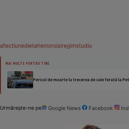
afectiune
dieta
hemoroizi
regim
studiu
MAI MULTE PENTRU TINE
Pericol de moarte la trecerea de cale ferată la Pet
Urmărește-ne pe
Google News
Facebook
In