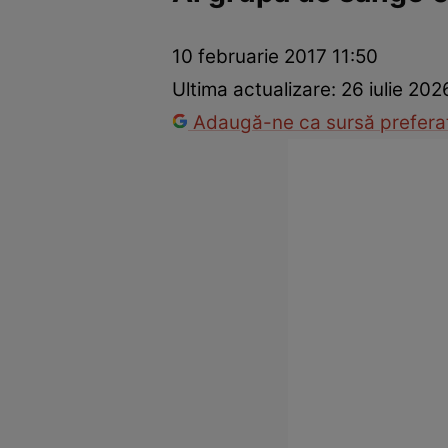
Prevenție și tratament
Remedii naturiste
Medicii răspu
10 februarie 2017 11:50
Ultima actualizare:
26 iulie 202
Adaugă-ne ca sursă preferat