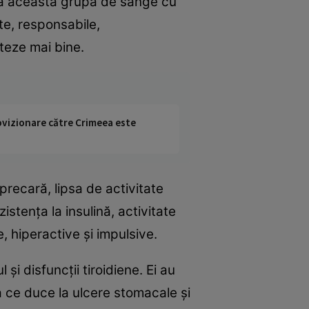
iază această grupă de sânge cu
te, responsabile,
teze mai bine.
rovizionare către Crimeea este
precară, lipsa de activitate
zistenţa la insulină, activitate
, hiperactive şi impulsive.
i disfuncţii tiroidiene. Ei au
a ce duce la ulcere stomacale şi