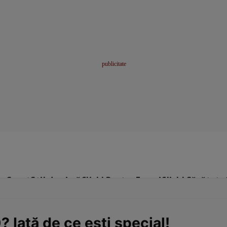
me
Sport
Stil de viață
Click! Pentru Femei
Click! Sănătate
 Iată de ce eşti special!