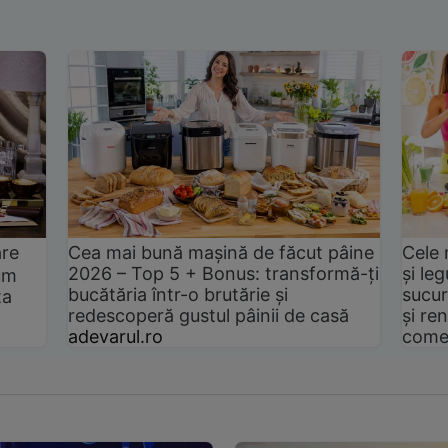
are
Cea mai bună mașină de făcut pâine
Cele 
2026 – Top 5 + Bonus: transformă-ți
și le
um
bucătăria într-o brutărie și
sucur
ta
redescoperă gustul pâinii de casă
și ren
adevarul.ro
come