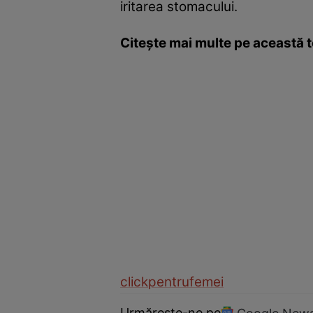
iritarea stomacului.
Citeşte mai multe pe această
clickpentrufemei
Urmărește-ne pe