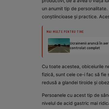
productivi, de a avea o viaţă lu
un anumit tip de personalitate.
conştiincioase şi practice. Ace
MAI MULTE PENTRU TINE
Ucrainenii aruncă în aer
controlat complet
Cu toate acestea, obiceiurile ne
fizică, sunt cele ce-i fac să fie
redusă a glandei tiroide şi obez
Persoanele cu acest tip de sânge
nivelul de acid gastric mai rid