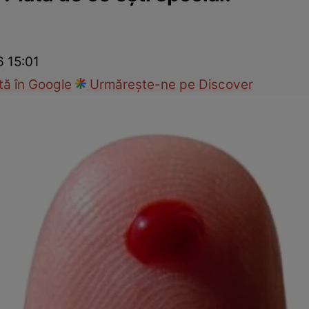
nd
Viața sexuală
Specialiști
Ce te doare?
Wellness
Famili
6 15:01
ă în Google
Urmărește-ne pe Discover