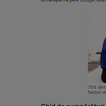
Google New
75% dintr
factori d