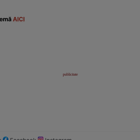
 temă
AICI