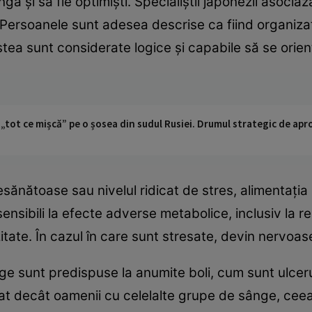
ngă şi să fie optimişti. Specialiştii japonezii asoc
 Persoanele sunt adesea descrise ca fiind organiza
stea sunt considerate logice şi capabile să se orien
 „tot ce mișcă” pe o șosea din sudul Rusiei. Drumul strategic de ap
sănătoase sau nivelul ridicat de stres, alimentaţia 
 sensibili la efecte adverse metabolice, inclusiv la re
itate. În cazul în care sunt stresate, devin nervoase
 sunt predispuse la anumite boli, cum sunt ulcerul ş
icat decât oamenii cu celelalte grupe de sânge, cee