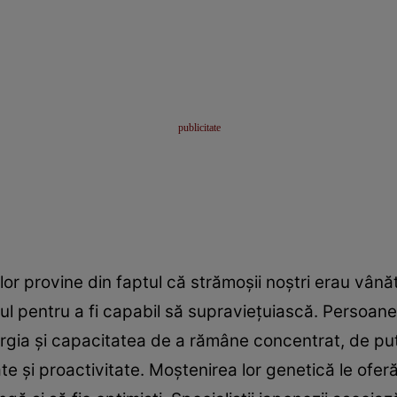
or provine din faptul că strămoşii noştri erau vână
ul pentru a fi capabil să supravieţuiască. Persoan
ergia şi capacitatea de a rămâne concentrat, de put
 şi proactivitate. Moştenirea lor genetică le oferă p