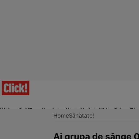
Ultima Oră!
Trending
Actualitate
Vedete
Video
Prime Ti
Home
Sănătate!
Ai grupa de sânge 0?