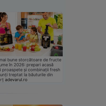
mai bune storcătoare de fructe
gume în 2026: prepari acasă
i proaspete și combinații fresh
unți treptat la băuturile din
rț
adevarul.ro