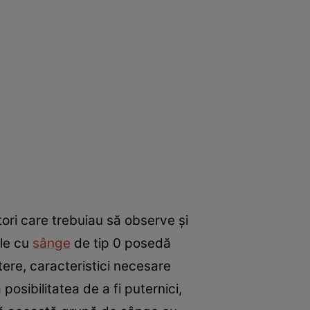
tori care trebuiau să observe şi
ele cu
sânge
de tip 0 posedă
ere, caracteristici necesare
osibilitatea de a fi puternici,