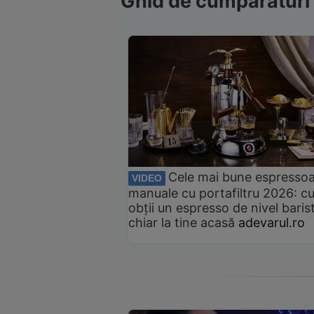
Ghid de cumpărături
Cele mai bune espresso
VIDEO
manuale cu portafiltru 2026: c
obții un espresso de nivel baris
chiar la tine acasă
adevarul.ro