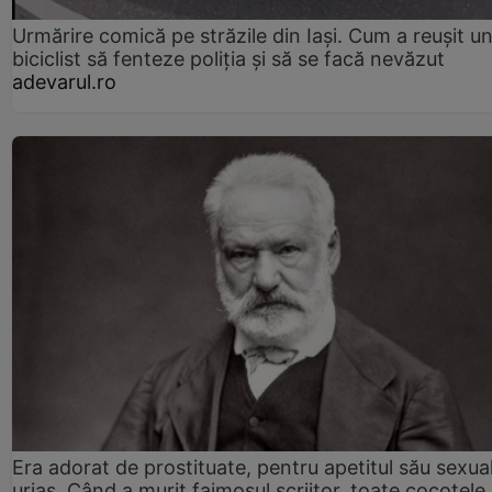
Urmărire comică pe străzile din Iași. Cum a reușit u
biciclist să fenteze poliția și să se facă nevăzut
adevarul.ro
Era adorat de prostituate, pentru apetitul său sexua
uriaș. Când a murit faimosul scriitor, toate cocotele