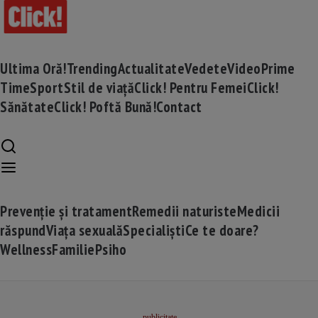
Ultima Oră!
Trending
Actualitate
Vedete
Video
Prime
Time
Sport
Stil de viață
Click! Pentru Femei
Click!
Sănătate
Click! Poftă Bună!
Contact
Prevenție și tratament
Remedii naturiste
Medicii
răspund
Viața sexuală
Specialiști
Ce te doare?
Wellness
Familie
Psiho